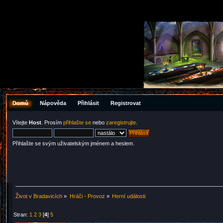
Domů
Nápověda
Přihlásit
Registrovat
Vítejte
Host
. Prosím
přihlašte se
nebo
zaregistrujte
.
Přihlašte se svým uživatelským jménem a heslem.
Život v Bradavicích
»
Hráči - Provoz
»
Herní události
Stran:
1
2
3
[
4
]
5