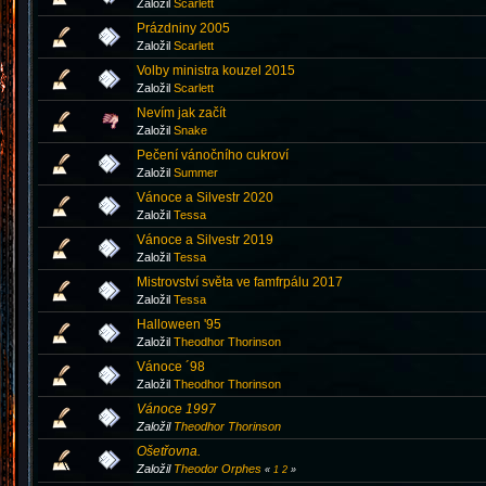
Založil
Scarlett
Prázdniny 2005
Založil
Scarlett
Volby ministra kouzel 2015
Založil
Scarlett
Nevím jak začít
Založil
Snake
Pečení vánočního cukroví
Založil
Summer
Vánoce a Silvestr 2020
Založil
Tessa
Vánoce a Silvestr 2019
Založil
Tessa
Mistrovství světa ve famfrpálu 2017
Založil
Tessa
Halloween '95
Založil
Theodhor Thorinson
Vánoce ´98
Založil
Theodhor Thorinson
Vánoce 1997
Založil
Theodhor Thorinson
Ošetřovna.
Založil
Theodor Orphes
«
1
2
»