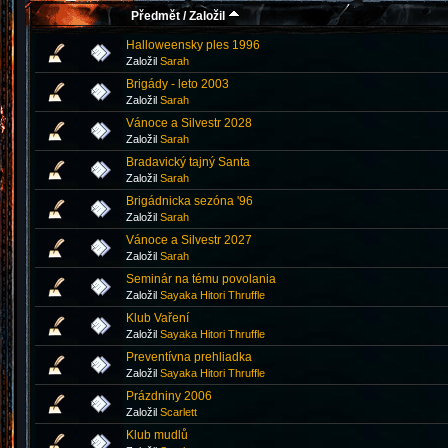
Předmět
/
Založil
Halloweensky ples 1996
Založil
Sarah
Brigády - leto 2003
Založil
Sarah
Vánoce a Silvestr 2028
Založil
Sarah
Bradavický tajný Santa
Založil
Sarah
Brigádnicka sezóna '96
Založil
Sarah
Vánoce a Silvestr 2027
Založil
Sarah
Seminár na tému povolania
Založil
Sayaka Hitori Thruffle
Klub Vaření
Založil
Sayaka Hitori Thruffle
Preventívna prehliadka
Založil
Sayaka Hitori Thruffle
Prázdniny 2006
Založil
Scarlett
Klub mudlů