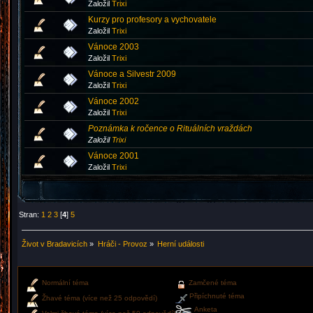
Založil
Trixi
Kurzy pro profesory a vychovatele
Založil
Trixi
Vánoce 2003
Založil
Trixi
Vánoce a Silvestr 2009
Založil
Trixi
Vánoce 2002
Založil
Trixi
Poznámka k ročence o Rituálních vraždách
Založil
Trixi
Vánoce 2001
Založil
Trixi
Stran:
1
2
3
[
4
]
5
Život v Bradavicích
»
Hráči - Provoz
»
Herní události
Normální téma
Zamčené téma
Připíchnuté téma
Žhavé téma (více než 25 odpovědí)
Anketa