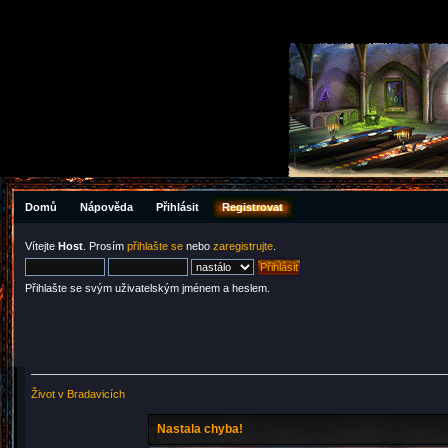
Domů
Nápověda
Přihlásit
Registrovat
Vítejte
Host
. Prosím
přihlašte se
nebo
zaregistrujte
.
Přihlašte se svým uživatelským jménem a heslem.
Život v Bradavicích
Nastala chyba!