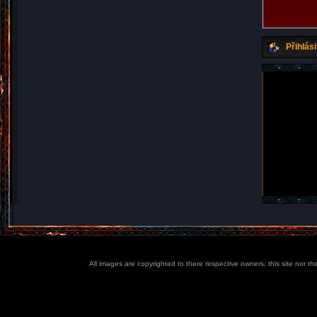
Přihlási
All images are copyrighted to there respective owners, this site nor t