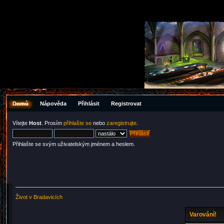
Domů
Nápověda
Přihlásit
Registrovat
Vítejte
Host
. Prosím
přihlašte se
nebo
zaregistrujte
.
Přihlašte se svým uživatelským jménem a heslem.
Život v Bradavicích
Varování!