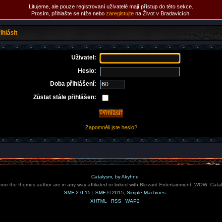
Litujeme, ale pouze registrovaní uživatelé mají přístup do této sekce.
Prosím, přihlašte se níže nebo
zaregistujte
na Život v Bradavicích.
ihlásit
Uživatel:
Heslo:
Doba přihlášení:
Zůstat stále přihlášen:
Zapomněli jste heslo?
Catalysm, by Akyhne
e nor the themes author are in any way affiliated or linked with Blizzard Entertainment, WOW: Cata
SMF 2.0.15
|
SMF © 2015
,
Simple Machines
XHTML
RSS
WAP2