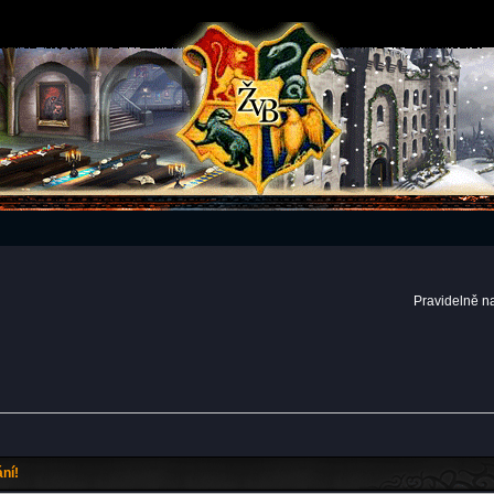
Pravidelně n
ní!