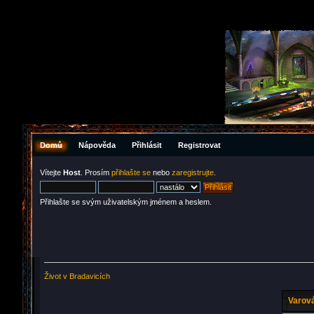
Domů
Nápověda
Přihlásit
Registrovat
Vítejte
Host
. Prosím
přihlašte se
nebo
zaregistrujte
.
Přihlašte se svým uživatelským jménem a heslem.
Život v Bradavicích
Varová