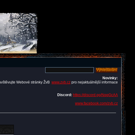
Novinky:
avštěvujte Webové stránky ŽvB
www.zvb.cz
pro nejaktuálnější informace
Discord:
https://discord.gg/NqqGcAA
www.facebook.com/zvb.cz