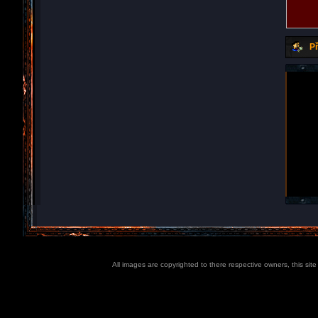
Př
All images are copyrighted to there respective owners, this sit