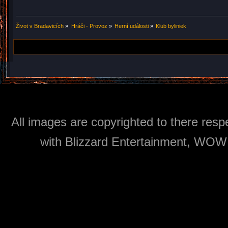
Život v Bradavicích
»
Hráči - Provoz
»
Herní události
»
Klub byliniek
All images are copyrighted to there respe
with Blizzard Entertainment, WOW: 