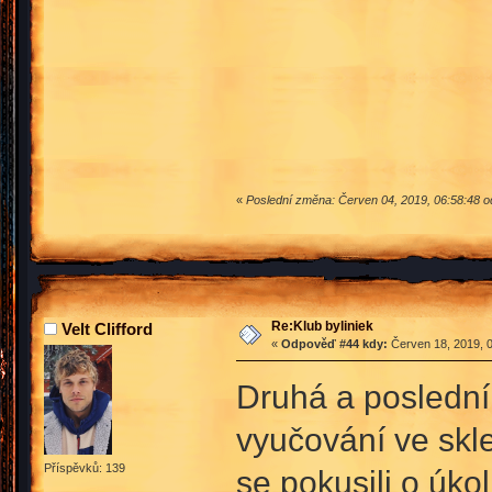
«
Poslední změna: Červen 04, 2019, 06:58:48 od
Re:Klub byliniek
Velt Clifford
«
Odpověď #44 kdy:
Červen 18, 2019, 0
Druhá a poslední
vyučování ve skle
Příspěvků: 139
se pokusili o úko