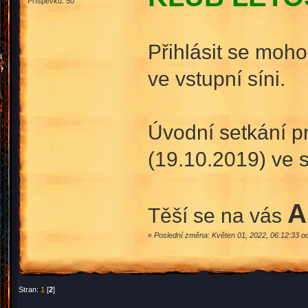
Příspěvků: 50
Přihlásit se moho
ve vstupní síni.
Úvodní setkání pr
(19.10.2019) ve s
A
Těší se na vás
«
Poslední změna: Květen 01, 2022, 06:12:33 o
Stran:
1
[
2
]