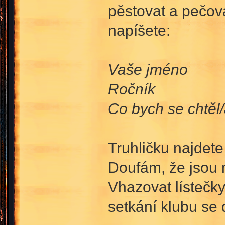
pěstovat a pečova
napíšete:
Vaše jméno
Ročník
Co bych se chtěl
Truhličku najdet
Doufám, že jsou m
Vhazovat lístečk
setkání klubu se 