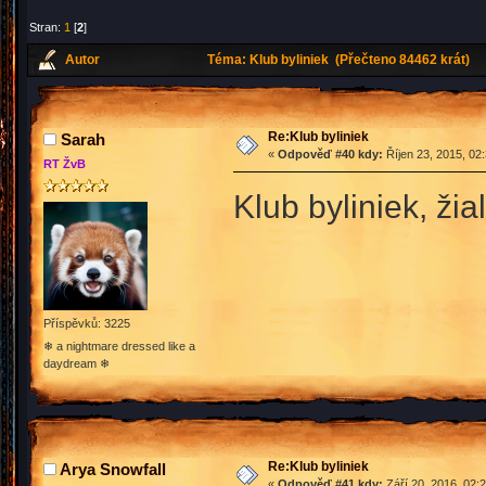
Stran:
1
[
2
]
Autor
Téma: Klub byliniek (Přečteno 84462 krát)
Re:Klub byliniek
Sarah
«
Odpověď #40 kdy:
Říjen 23, 2015, 02
RT ŽvB
Klub byliniek, ži
Příspěvků: 3225
❄ a nightmare dressed like a
daydream ❄
Re:Klub byliniek
Arya Snowfall
«
Odpověď #41 kdy:
Září 20, 2016, 02: