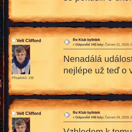
Re:Klub byliniek
Velt Clifford
«
Odpověď #45 kdy:
Červen 21, 2019, 0
Nenadálá událost 
nejlépe už teď o 
Příspěvků: 139
Re:Klub byliniek
Velt Clifford
«
Odpověď #46 kdy:
Červen 24, 2019, 0
Vzhledem k tomu, 