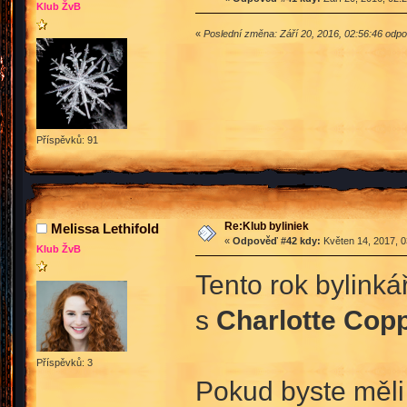
Klub ŽvB
«
Poslední změna: Září 20, 2016, 02:56:46 odpo
Příspěvků: 91
Re:Klub byliniek
Melissa Lethifold
«
Odpověď #42 kdy:
Květen 14, 2017, 0
Klub ŽvB
Tento rok bylink
s
Charlotte Copp
Příspěvků: 3
Pokud byste měli