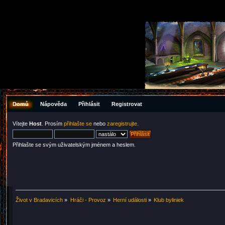
Domů
Nápověda
Přihlásit
Registrovat
Vítejte
Host
. Prosím
přihlašte se
nebo
zaregistrujte
.
Přihlašte se svým uživatelským jménem a heslem.
Život v Bradavicích
»
Hráči - Provoz
»
Herní události
»
Klub byliniek