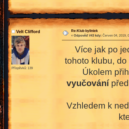
Re:Klub byliniek
Velt Clifford
«
Odpověď #43 kdy:
Červen 04, 2019, 0
Více jak po j
tohoto klubu, do
Příspěvků: 139
Úkolem přih
vyučování
před
Vzhledem k nedo
kt