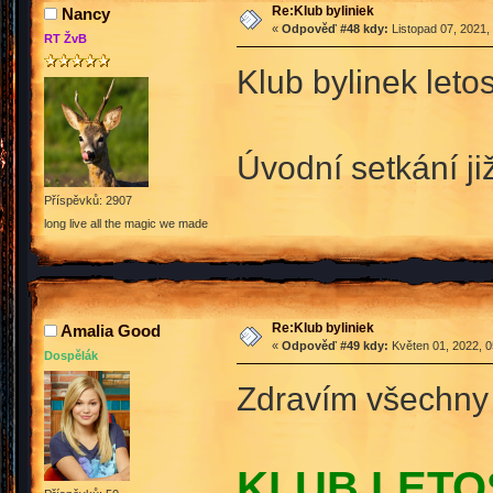
Re:Klub byliniek
Nancy
«
Odpověď #48 kdy:
Listopad 07, 2021,
RT ŽvB
Klub bylinek leto
Úvodní setkání ji
Příspěvků: 2907
long live all the magic we made
Re:Klub byliniek
Amalia Good
«
Odpověď #49 kdy:
Květen 01, 2022, 0
Dospělák
Zdravím všechny 
KLUB LETO