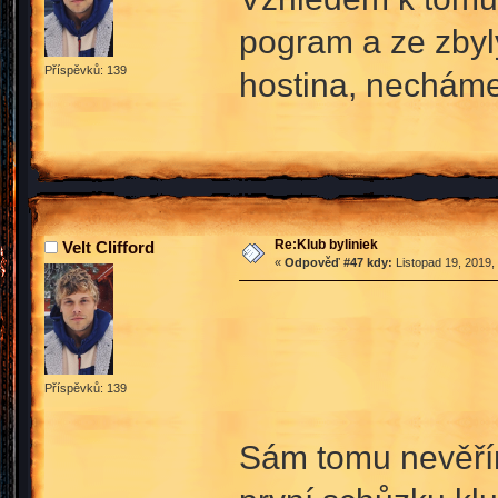
pogram a ze zbyl
Příspěvků: 139
hostina, necháme
Re:Klub byliniek
Velt Clifford
«
Odpověď #47 kdy:
Listopad 19, 2019,
Příspěvků: 139
Sám tomu nevěřím,