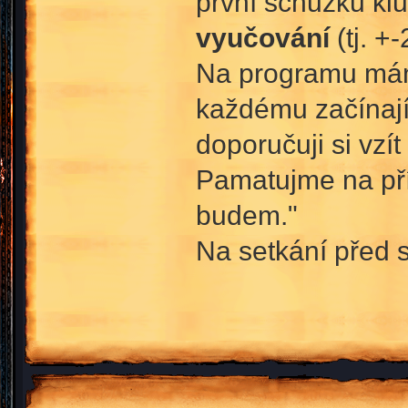
první schůzku klu
vyučování
(tj. +-
Na programu máme
každému začínajíc
doporučuji si vzí
Pamatujme na pří
budem."
Na setkání před s