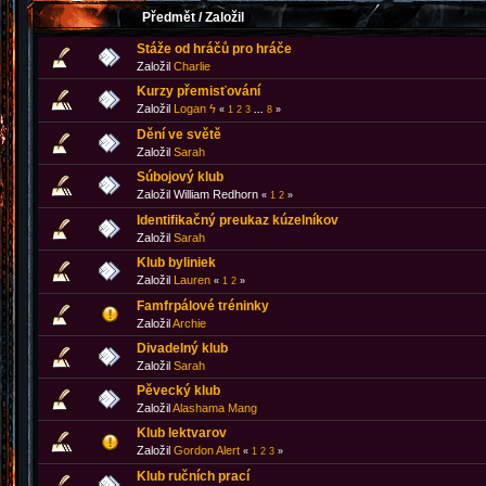
Předmět
/
Založil
Stáže od hráčů pro hráče
Založil
Charlie
Kurzy přemisťování
Založil
Logan ϟ
«
1
2
3
...
8
»
Dění ve světě
Založil
Sarah
Súbojový klub
Založil William Redhorn
«
1
2
»
Identifikačný preukaz kúzelníkov
Založil
Sarah
Klub byliniek
Založil
Lauren
«
1
2
»
Famfrpálové tréninky
Založil
Archie
Divadelný klub
Založil
Sarah
Pěvecký klub
Založil
Alashama Mang
Klub lektvarov
Založil
Gordon Alert
«
1
2
3
»
Klub ručních prací