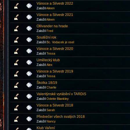
Vánoce a Silvestr 2022
Založil
Aileen
Vánoce a Silvestr 2021
Založil
Aileen
Ollivander na hrade
Založil
Fred
Soutěžní rok
Založil
Bc. Vodacek je osel
Vánoce a Silvestr 2020
Založil
Tessa
Umělecký klub
Založil
Аlex
Vánoce a Silvestr 2019
Založil
Tessa
Školka 18/19
Založil
Charlie
Valentýnské vyrábění v TARDiS
Založil
Odette Blankley
Vánoce a Silvestr 2018
Založil
Sarah
Předvečer všech svatých 2018
Založil
Nancy
Klub Vaření