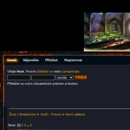
Domů
Nápověda
Přihlásit
Registrovat
Vítejte
Host
. Prosím
přihlašte se
nebo
zaregistrujte
.
Přihlašte se svým uživatelským jménem a heslem.
Život v Bradavicích
»
Hráči - Provoz
»
Herní události
Stran: [
1
]
2
3
...
5