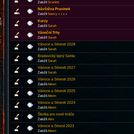
Založil
Scarlett
Návštěva Prasinek
Založil
Nancy
«
1
2
»
Kurzy
Založil
Sarah
Vánoční Trhy
Založil
Sarah
Vánoce a Silvestr 2028
Založil
Sarah
Bradavický tajný Santa
Založil
Sarah
Vánoce a Silvestr 2027
Založil
Sarah
Vánoce a Silvestr 2026
Založil
Aileen
Vánoce a Silvestr 2025
Založil
Aileen
Vánoce a Silvestr 2024
Založil
Aileen
Školka pro nové hráče
Založil
Аlex
Vánoce a Silvest 2023
Založil
Aileen