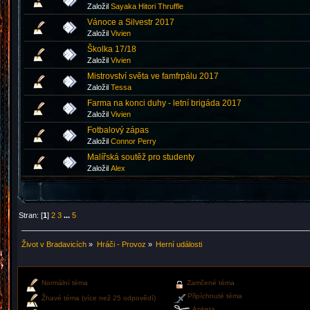
Založil
Sayaka Hitori Thruffle
Vánoce a Silvestr 2017
Založil
Vivien
Školka 17/18
Založil
Vivien
Mistrovství světa ve famfrpálu 2017
Založil
Tessa
Farma na konci duhy - letní brigáda 2017
Založil
Vivien
Fotbalový zápas
Založil
Connor Perry
Malířská soutěž pro studenty
Založil
Аlex
Stran: [
1
]
2
3
...
5
Život v Bradavicích
»
Hráči - Provoz
»
Herní události
Normální téma
Zamčené téma
Připíchnuté téma
Žhavé téma (více než 25 odpovědí)
Anketa