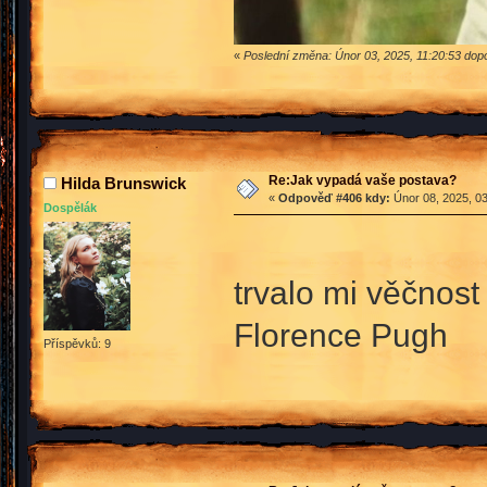
«
Poslední změna: Únor 03, 2025, 11:20:53 do
Re:Jak vypadá vaše postava?
Hilda Brunswick
«
Odpověď #406 kdy:
Únor 08, 2025, 03
Dospělák
trvalo mi věčnos
Florence Pugh
Příspěvků: 9