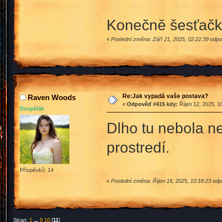
Konečně šesťačk
«
Poslední změna: Září 21, 2025, 02:22:39 odpo
Re:Jak vypadá vaše postava?
Raven Woods
«
Odpověď #415 kdy:
Říjen 12, 2025, 1
Dospělák
Dlho tu nebola n
prostredí.
Příspěvků: 14
«
Poslední změna: Říjen 16, 2025, 10:18:23 o
Stran:
1
...
9
10
[
11
]