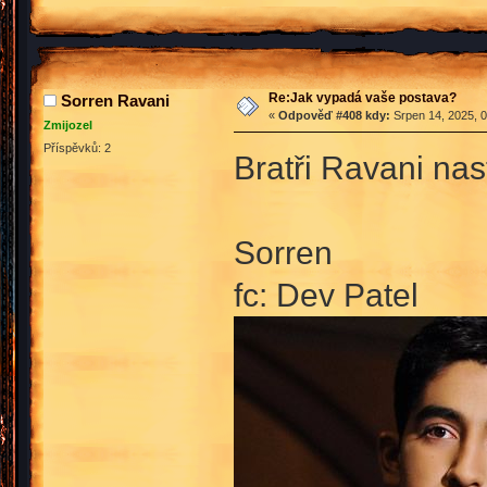
Re:Jak vypadá vaše postava?
Sorren Ravani
«
Odpověď #408 kdy:
Srpen 14, 2025, 0
Zmijozel
Příspěvků: 2
Bratři Ravani nas
Sorren
fc: Dev Patel