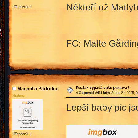
Někteří už Matty
Příspěvků: 2
FC: Malte Gårdin
Re:Jak vypadá vaše postava?
Magnolia Partridge
«
Odpověď #411 kdy:
Srpen 21, 2025, 0
Mrzimor
Lepší baby pic j
Příspěvků: 3