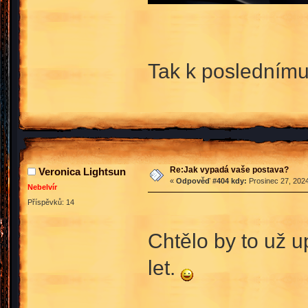
Tak k poslednímu
Re:Jak vypadá vaše postava?
Veronica Lightsun
«
Odpověď #404 kdy:
Prosinec 27, 2024
Nebelvír
Příspěvků: 14
Chtělo by to už 
let.