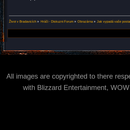
Život v Bradavicích
»
Hráči - Diskuzni Forum
»
Obrazárna
»
Jak vypadá vaše post
All images are copyrighted to there respe
with Blizzard Entertainment, WOW: 