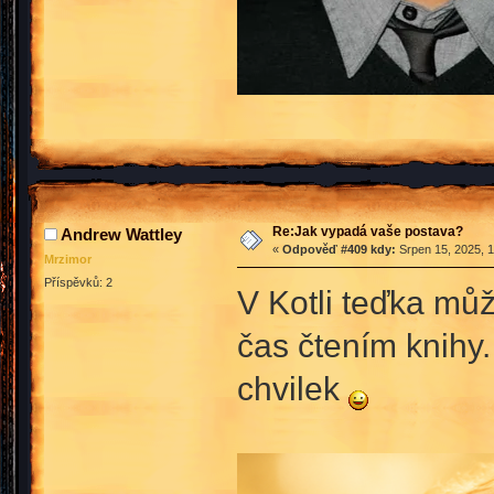
Re:Jak vypadá vaše postava?
Andrew Wattley
«
Odpověď #409 kdy:
Srpen 15, 2025, 1
Mrzimor
Příspěvků: 2
V Kotli teďka můž
čas čtením knihy.
chvilek