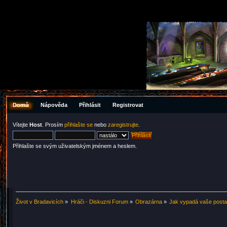
Domů
Nápověda
Přihlásit
Registrovat
Vítejte
Host
. Prosím
přihlašte se
nebo
zaregistrujte
.
Přihlašte se svým uživatelským jménem a heslem.
Život v Bradavicích
»
Hráči - Diskuzni Forum
»
Obrazárna
»
Jak vypadá vaše post