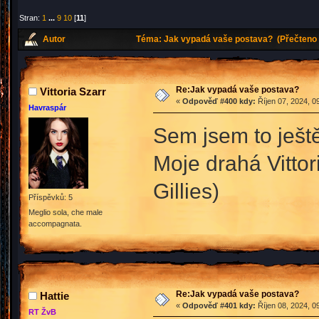
Stran:
1
...
9
10
[
11
]
Autor
Téma: Jak vypadá vaše postava? (Přečteno 
Re:Jak vypadá vaše postava?
Vittoria Szarr
«
Odpověď #400 kdy:
Říjen 07, 2024, 0
Havraspár
Sem jsem to ještě
Moje drahá Vittori
Gillies)
Příspěvků: 5
Meglio sola, che male
accompagnata.
Re:Jak vypadá vaše postava?
Hattie
«
Odpověď #401 kdy:
Říjen 08, 2024, 0
RT ŽvB