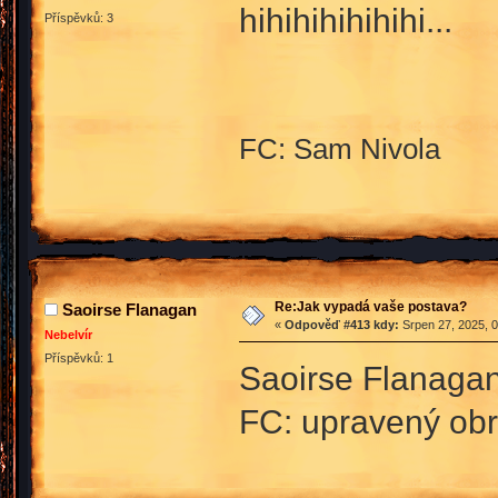
hihihihihihihi...
Příspěvků: 3
FC: Sam Nivola
Re:Jak vypadá vaše postava?
Saoirse Flanagan
«
Odpověď #413 kdy:
Srpen 27, 2025, 0
Nebelvír
Příspěvků: 1
Saoirse Flanag
FC: upravený ob