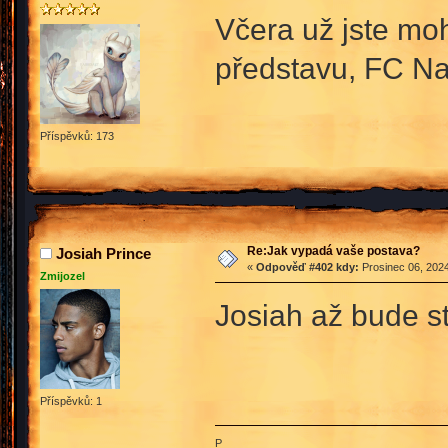
Včera už jste moh
představu, FC Nat
Příspěvků: 173
Re:Jak vypadá vaše postava?
Josiah Prince
«
Odpověď #402 kdy:
Prosinec 06, 2024
Zmijozel
Josiah až bude
Příspěvků: 1
P