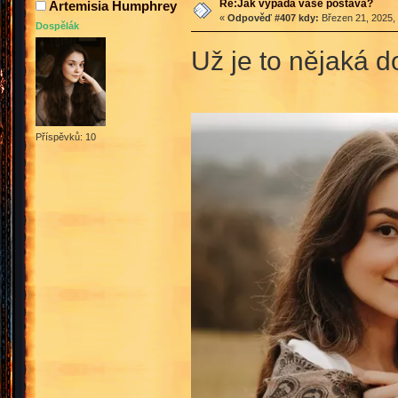
Re:Jak vypadá vaše postava?
Artemisia Humphrey
«
Odpověď #407 kdy:
Březen 21, 2025, 
Dospělák
Už je to nějaká d
Příspěvků: 10