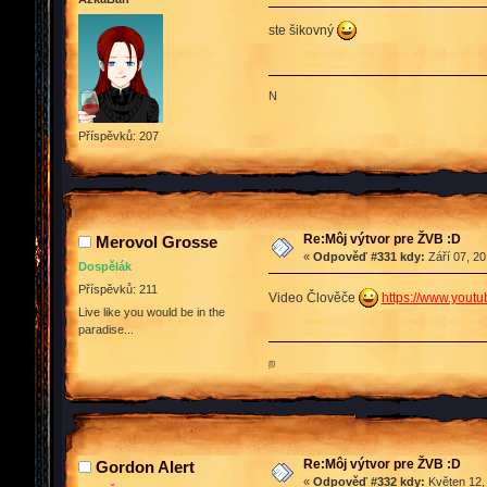
ste šikovný
N
Příspěvků: 207
Re:Môj výtvor pre ŽVB :D
Merovol Grosse
«
Odpověď #331 kdy:
Září 07, 20
Dospělák
Příspěvků: 211
Video Člověče
https://www.you
Live like you would be in the
paradise...
ற
Re:Môj výtvor pre ŽVB :D
Gordon Alert
«
Odpověď #332 kdy:
Květen 12,