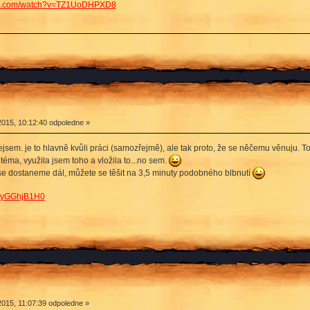
ube.com/watch?v=TZ1UoDHPXD8
2015, 10:12:40 odpoledne »
u nejsem. je to hlavně kvůli práci (samozřejmě), ale tak proto, že se něčemu věnuju
í téma, využila jsem toho a vložila to...no sem.
d se dostaneme dál, můžete se těšit na 3,5 minuty podobného blbnutí
kxyGGhjB1H0
015, 11:07:39 odpoledne »