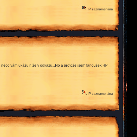
IP zaznamenána
. To něco vám ukážu níže v odkazu...No a protože jsem fanoušek HP
IP zaznamenána