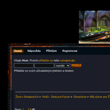
Domů
Nápověda
Přihlásit
Registrovat
Vítejte
Host
. Prosím
přihlašte se
nebo
zaregistrujte
.
Přihlašte se svým uživatelským jménem a heslem.
Život v Bradavicích
»
Hráči - Diskuzni Forum
»
Obrazárna
»
Môj výtvor pre 
Stran:
1
...
7
8
[
9
]