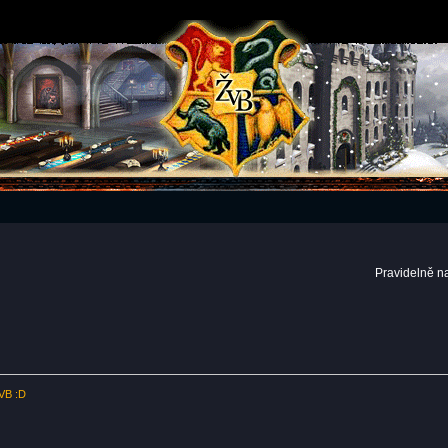
Pravidelně n
ŽVB :D