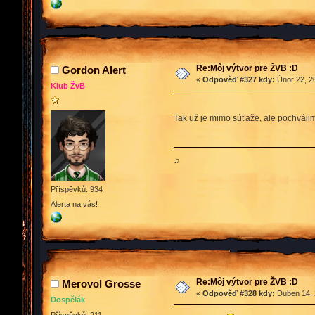
Re:Môj výtvor pre ŽVB :D
Gordon Alert
«
Odpověď #327 kdy:
Únor 22, 2
Klub ŽvB
Tak už je mimo súťaže, ale pochváli
♫
Příspěvků: 934
Alerta na vás!
Re:Môj výtvor pre ŽVB :D
Merovol Grosse
«
Odpověď #328 kdy:
Duben 14, 
Dospělák
Příspěvků: 211