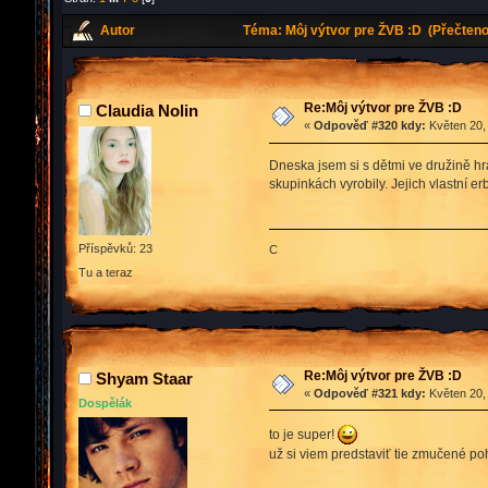
Autor
Téma: Môj výtvor pre ŽVB :D (Přečteno
Re:Môj výtvor pre ŽVB :D
Claudia Nolin
«
Odpověď #320 kdy:
Květen 20,
Dneska jsem si s dětmi ve družině hrál
skupinkách vyrobily. Jejich vlastní er
Příspěvků: 23
C
Tu a teraz
Re:Môj výtvor pre ŽVB :D
Shyam Staar
«
Odpověď #321 kdy:
Květen 20,
Dospělák
to je super!
už si viem predstaviť tie zmučené p