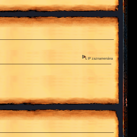
IP zaznamenána