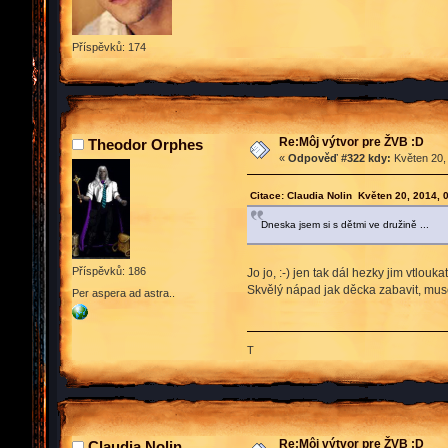
Příspěvků: 174
Re:Môj výtvor pre ŽVB :D
Theodor Orphes
«
Odpověď #322 kdy:
Květen 20,
Citace: Claudia Nolin Květen 20, 2014, 
Dneska jsem si s dětmi ve družině ...
Příspěvků: 186
Jo jo, :-) jen tak dál hezky jim vtlou
Skvělý nápad jak děcka zabavit, muselo
Per aspera ad astra..
T
Re:Môj výtvor pre ŽVB :D
Claudia Nolin