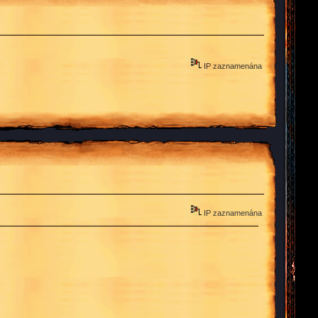
IP zaznamenána
IP zaznamenána