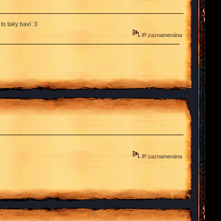
o taky baví :3
IP zaznamenána
IP zaznamenána