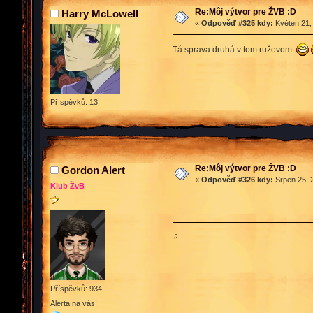
Re:Môj výtvor pre ŽVB :D
Harry McLowell
«
Odpověď #325 kdy:
Květen 21,
Tá sprava druhá v tom ružovom
Příspěvků: 13
Re:Môj výtvor pre ŽVB :D
Gordon Alert
«
Odpověď #326 kdy:
Srpen 25, 
Klub ŽvB
♫
Příspěvků: 934
Alerta na vás!