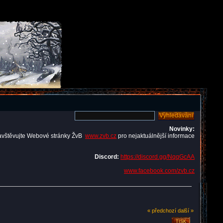
Novinky:
avštěvujte Webové stránky ŽvB
www.zvb.cz
pro nejaktuálnější informace
Discord:
https://discord.gg/NqqGcAA
www.facebook.com/zvb.cz
« předchozí
další »
TISK