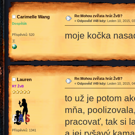
Re:Mohou zvířata hrát ŽvB?
Carimelle Wang
«
Odpověď #48 kdy:
Leden 10, 2015, 03
Dospělák
moje kočka nasad
Příspěvků: 520
王
Re:Mohou zvířata hrát ŽvB?
Lauren
«
Odpověď #49 kdy:
Leden 10, 2015, 04
RT ŽvB
to už je potom ak
mňa, poolizovala
pracovať, tak si 
a jej ryšavý kam
Příspěvků: 1341