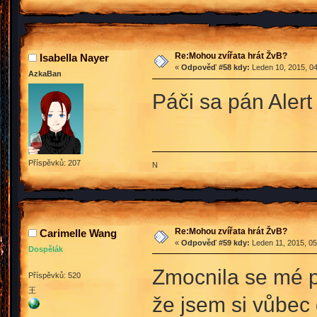
Re:Mohou zvířata hrát ŽvB?
Isabella Nayer
«
Odpověď #58 kdy:
Leden 10, 2015, 04
AzkaBan
Páči sa pán Alert
Příspěvků: 207
N
Re:Mohou zvířata hrát ŽvB?
Carimelle Wang
«
Odpověď #59 kdy:
Leden 11, 2015, 05
Dospělák
Zmocnila se mé p
Příspěvků: 520
王
že jsem si vůbec