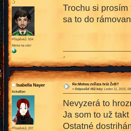
Trochu si prosím 
sa to do rámovan
Příspěvků: 934
Alerta na vás!
♫
Re:Mohou zvířata hrát ŽvB?
Isabella Nayer
«
Odpověď #62 kdy:
Leden 11, 2015, 08
AzkaBan
Nevyzerá to hrozn
Ja som to už takt
Ostatné dostrihá
Příspěvků: 207