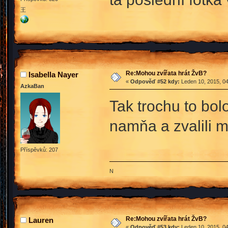
王
Re:Mohou zvířata hrát ŽvB?
Isabella Nayer
«
Odpověď #52 kdy:
Leden 10, 2015, 04
AzkaBan
Tak trochu to bol
namňa a zvalili 
Příspěvků: 207
N
Re:Mohou zvířata hrát ŽvB?
Lauren
«
Odpověď #53 kdy:
Leden 10, 2015, 04