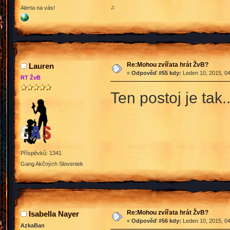
♫
Alerta na vás!
Re:Mohou zvířata hrát ŽvB?
Lauren
«
Odpověď #55 kdy:
Leden 10, 2015, 04
RT ŽvB
Ten postoj je tak.
Příspěvků: 1341
Gang Akčných Sloveniek
Re:Mohou zvířata hrát ŽvB?
Isabella Nayer
«
Odpověď #56 kdy:
Leden 10, 2015, 04
AzkaBan