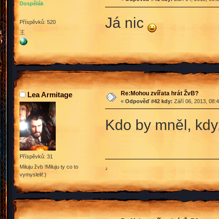
Dospělák
Já nic
Příspěvků: 520
王
Re:Mohou zvířata hrát ŽvB?
Lea Armitage
«
Odpověď #42 kdy:
Září 06, 2013, 08:
Kdo by mněl, kdy
Příspěvků: 31
Miluju žvb !Miluju ty co to
♪
vymysleli!:)