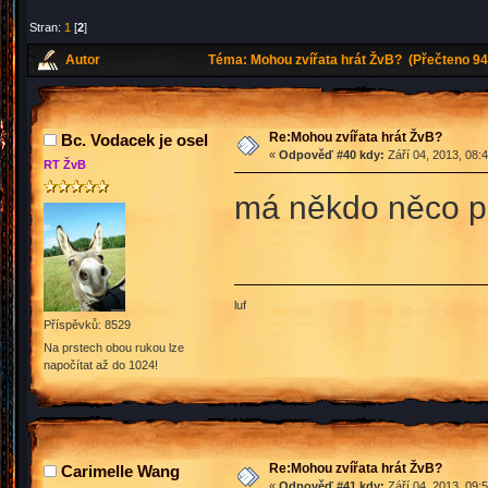
Stran:
1
[
2
]
Autor
Téma: Mohou zvířata hrát ŽvB? (Přečteno 94
Re:Mohou zvířata hrát ŽvB?
Bc. Vodacek je osel
«
Odpověď #40 kdy:
Září 04, 2013, 08:
RT ŽvB
má někdo něco pr
luf
Příspěvků: 8529
Na prstech obou rukou lze
napočítat až do 1024!
Re:Mohou zvířata hrát ŽvB?
Carimelle Wang
«
Odpověď #41 kdy:
Září 04, 2013, 09: