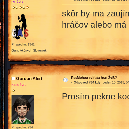
RT ŽvB
skôr by ma zaujím
hráčov alebo má 
Příspěvků: 1341
Gang Akčných Sloveniek
Re:Mohou zvířata hrát ŽvB?
Gordon Alert
«
Odpověď #54 kdy:
Leden 10, 2015, 04
Klub ŽvB
Prosím pekne kocú
Příspěvků: 934