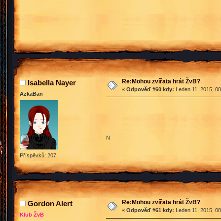
Re:Mohou zvířata hrát ŽvB?
Isabella Nayer
«
Odpověď #60 kdy:
Leden 11, 2015, 08
AzkaBan
N
Příspěvků: 207
Re:Mohou zvířata hrát ŽvB?
Gordon Alert
«
Odpověď #61 kdy:
Leden 11, 2015, 08
Klub ŽvB