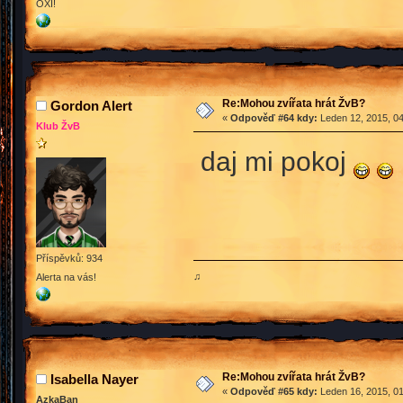
OXI!
Re:Mohou zvířata hrát ŽvB?
Gordon Alert
«
Odpověď #64 kdy:
Leden 12, 2015, 04
Klub ŽvB
daj mi pokoj
Příspěvků: 934
♫
Alerta na vás!
Re:Mohou zvířata hrát ŽvB?
Isabella Nayer
«
Odpověď #65 kdy:
Leden 16, 2015, 01
AzkaBan