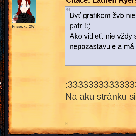
Citace: Lauren Ryer
Byť grafikom žvb ni
patrí!:)
Příspěvků: 207
Ako vidieť, nie vždy
nepozastavuje a má
:3333333333333
Na aku stránku s
N