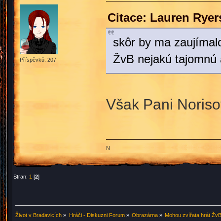
Citace: Lauren Ryer
skôr by ma zaujímalo
ŽvB nejakú tajomnú 
Příspěvků: 207
Však Pani Noris
N
Stran:
1
[
2
]
Život v Bradavicích
»
Hráči - Diskuzni Forum
»
Obrazárna
»
Mohou zvířata hrát Žv