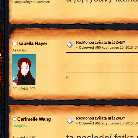
Gang Akčných Sloveniek
Re:Mohou zvířata hrát ŽvB?
Isabella Nayer
«
Odpověď #50 kdy:
Leden 10, 2015, 04
AzkaBan
N
Příspěvků: 207
Re:Mohou zvířata hrát ŽvB?
Carimelle Wang
«
Odpověď #51 kdy:
Leden 10, 2015, 04
Dospělák
ta poslední fotka
Příspěvků: 520