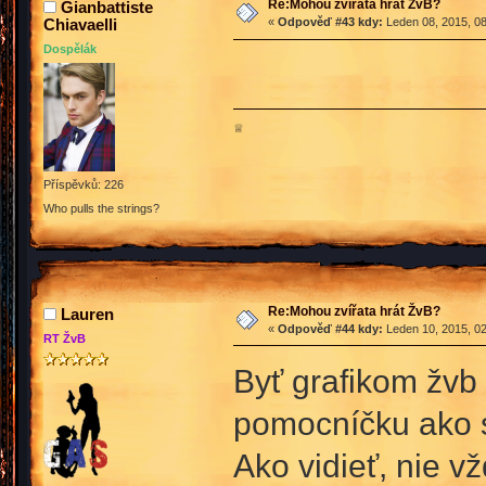
Re:Mohou zvířata hrát ŽvB?
Gianbattiste
Chiavaelli
«
Odpověď #43 kdy:
Leden 08, 2015, 08
Dospělák
♕
Příspěvků: 226
Who pulls the strings?
Re:Mohou zvířata hrát ŽvB?
Lauren
«
Odpověď #44 kdy:
Leden 10, 2015, 02
RT ŽvB
Byť grafikom žvb
pomocníčku ako sa
Ako vidieť, nie v