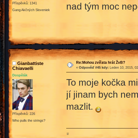
nad tým moc nep
Příspěvků: 1341
Gang Akčných Sloveniek
Re:Mohou zvířata hrát ŽvB?
Gianbattiste
Chiavaelli
«
Odpověď #45 kdy:
Leden 10, 2015, 02
Dospělák
To moje kočka mi 
jí jinam bych ne
mazlit.
Příspěvků: 226
Who pulls the strings?
♕