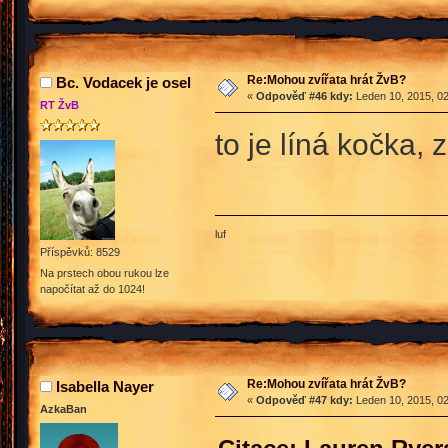
Re:Mohou zvířata hrát ŽvB?
Bc. Vodacek je osel
«
Odpověď #46 kdy:
Leden 10, 2015, 02
RT ŽvB
to je líná kočka, 
luf
Příspěvků: 8529
Na prstech obou rukou lze
napočítat až do 1024!
Re:Mohou zvířata hrát ŽvB?
Isabella Nayer
«
Odpověď #47 kdy:
Leden 10, 2015, 02
AzkaBan