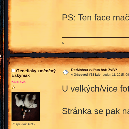
PS: Ten face mač
N
Re:Mohou zvířata hrát ŽvB?
Geneticky změněný
Eskymak
«
Odpověď #63 kdy:
Leden 11, 2015, 09
Klub ŽvB
U velkých/více fo
Stránka se pak na
Příspěvků: 4635