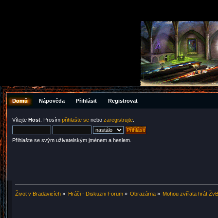
Domů
Nápověda
Přihlásit
Registrovat
Vítejte
Host
. Prosím
přihlašte se
nebo
zaregistrujte
.
Přihlašte se svým uživatelským jménem a heslem.
Život v Bradavicích
»
Hráči - Diskuzni Forum
»
Obrazárna
»
Mohou zvířata hrát Žv