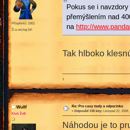
Pokus se i navzdory 
přemýšlením nad 4000 
Příspěvků: 1001
na
http://www.pandan
Ži a nechaj žiť!
Tak hlboko kles
‡
Re: Pro casy nudy a odpocinku
Wullf
«
Odpověď #30 kdy:
Listopad 22, 2008,
Klub ŽvB
Náhodou je to pru