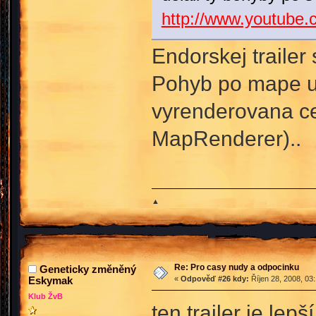
http://www.youtub
Endorskej trailer
Pohyb po mape ud
vyrenderovana ce
MapRenderer)..
▲
Re: Pro casy nudy a odpocinku
Geneticky změněný
Eskymak
«
Odpověď #26 kdy:
Říjen 28, 2008, 03
Klub ŽvB
ten trailer je lep