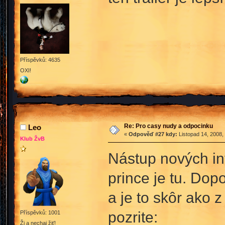
Příspěvků: 4635
OXI!
Re: Pro casy nudy a odpocinku
Leo
«
Odpověď #27 kdy:
Listopad 14, 2008,
Klub ŽvB
Nástup nových info
prince je tu. Dop
a je to skôr ako
pozrite:
Příspěvků: 1001
Ži a nechaj žiť!