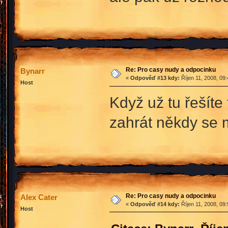
Re: Pro casy nudy a odpocinku
Bynarr
«
Odpověď #13 kdy:
Říjen 11, 2008, 09
Host
Když už tu řešíte
zahrát někdy se 
Re: Pro casy nudy a odpocinku
Alex Cater
«
Odpověď #14 kdy:
Říjen 11, 2008, 09
Host