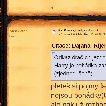
死
Re: Pro casy nudy a odpocinku
Alex Cater
«
Odpověď #12 kdy:
Říjen 11, 2008, 09
Host
Citace: Dajana Říje
Odkaz dračích jezdc
Harry je pohádka za
(zjednodušeně).
pleteš si pojmy f
nejsou pohádky(U 
ale pak už rozho