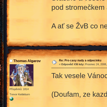
pod stromečkem a
A ať se ŽvB co ne
Re: Pro casy nudy a odpocinku
Thomas Algarov
«
Odpověď #36 kdy:
Prosinec 24, 2008,
Tak vesele Vánoc
Příspěvků: 1814
(Doufam, ze kaz
Trevor Kettleburn