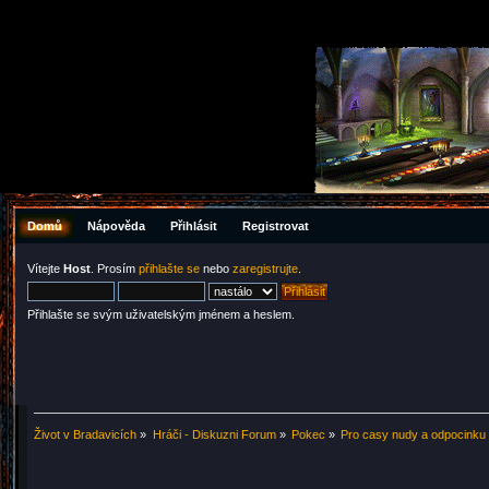
Domů
Nápověda
Přihlásit
Registrovat
Vítejte
Host
. Prosím
přihlašte se
nebo
zaregistrujte
.
Přihlašte se svým uživatelským jménem a heslem.
Život v Bradavicích
»
Hráči - Diskuzni Forum
»
Pokec
»
Pro casy nudy a odpocinku