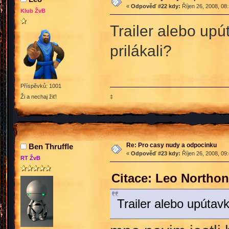
«
Odpověď #22 kdy:
Říjen 26, 2008, 08
Klub ŽvB
Trailer alebo upú
prilákali?
Příspěvků: 1001
‡
Ži a nechaj žiť!
Re: Pro casy nudy a odpocinku
Ben Thruffle
«
Odpověď #23 kdy:
Říjen 26, 2008, 09
RT ŽvB
Citace: Leo Northon
Trailer alebo upútavk