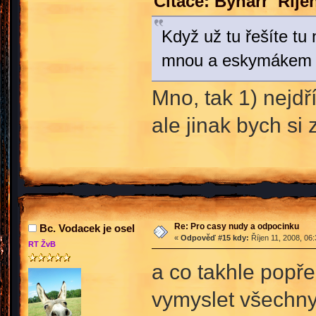
Citace: Bynarr Říje
Když už tu řešíte tu
mnou a eskymákem E
Mno, tak 1) nejdř
ale jinak bych si 
Re: Pro casy nudy a odpocinku
Bc. Vodacek je osel
«
Odpověď #15 kdy:
Říjen 11, 2008, 06
RT ŽvB
a co takhle popř
vymyslet všechny 