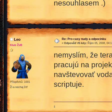
nesouhlasem .)
Re: Pro casy nudy a odpocinku
Leo
«
Odpověď #5 kdy:
Říjen 05, 2008, 04:
Klub ŽvB
nemyslím, že tera
pracujú na projek
navštevovať voda
scriptuje.
Příspěvků: 1001
Ži a nechaj žiť!
‡