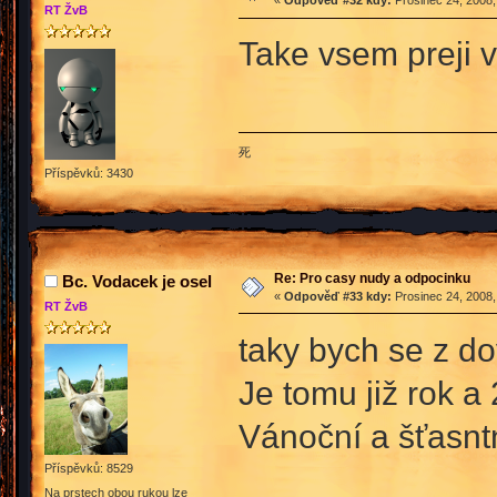
«
Odpověď #32 kdy:
Prosinec 24, 2008,
RT ŽvB
Take vsem preji 
死
Příspěvků: 3430
Re: Pro casy nudy a odpocinku
Bc. Vodacek je osel
«
Odpověď #33 kdy:
Prosinec 24, 2008,
RT ŽvB
taky bych se z do
Je tomu již rok a
Vánoční a šťasn
Příspěvků: 8529
Na prstech obou rukou lze