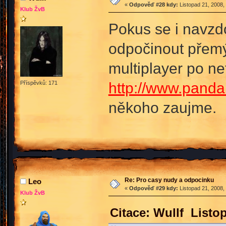
«
Odpověď #28 kdy:
Listopad 21, 2008,
Klub ŽvB
Pokus se i navzdo
odpočinout přemýš
multiplayer po ne
http://www.panda
Příspěvků: 171
někoho zaujme.
Re: Pro casy nudy a odpocinku
Leo
«
Odpověď #29 kdy:
Listopad 21, 2008,
Klub ŽvB
Citace: Wullf Listo