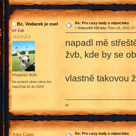
Re: Pro casy nudy a odpocinku
Bc. Vodacek je osel
«
Odpověď #20 kdy:
Říjen 26, 2008, 07
RT ŽvB
napadl mě střešt
žvb, kde by se obj
vlastně takovou ž
Příspěvků: 8529
Na prstech obou rukou lze
napočítat až do 1024!
luf
Re: Pro casy nudy a odpocinku
Alex Cater