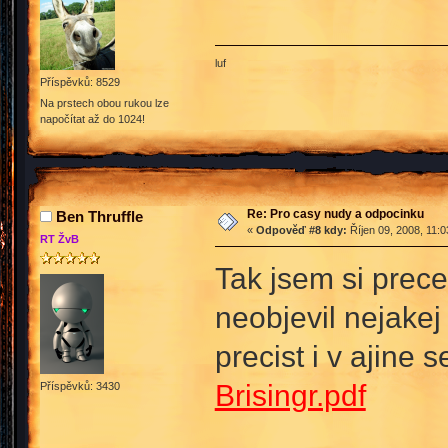
luf
Příspěvků: 8529
Na prstech obou rukou lze
napočítat až do 1024!
Re: Pro casy nudy a odpocinku
Ben Thruffle
«
Odpověď #8 kdy:
Říjen 09, 2008, 11:
RT ŽvB
Tak jsem si prece
neobjevil nejakej 
precist i v ajine
Brisingr.pdf
Příspěvků: 3430