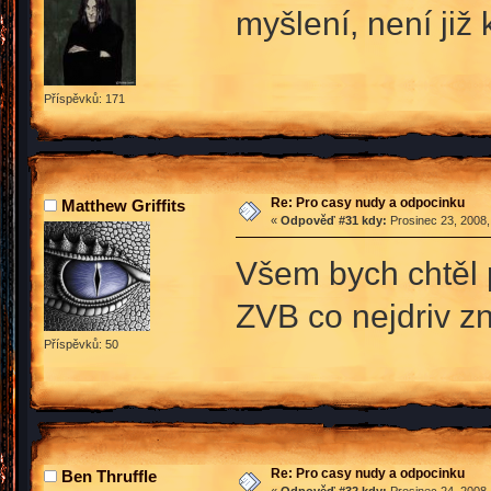
myšlení, není již
Příspěvků: 171
Re: Pro casy nudy a odpocinku
Matthew Griffits
«
Odpověď #31 kdy:
Prosinec 23, 2008,
Všem bych chtěl p
ZVB co nejdriv z
Příspěvků: 50
Re: Pro casy nudy a odpocinku
Ben Thruffle