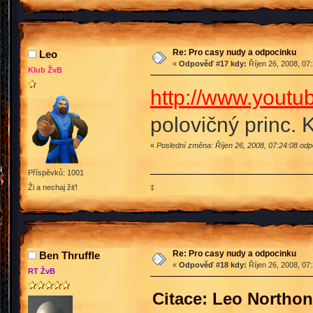
Re: Pro casy nudy a odpocinku
Leo
«
Odpověď #17 kdy:
Říjen 26, 2008, 07
Klub ŽvB
http://www.yout
polovičný princ. 
«
Poslední změna: Říjen 26, 2008, 07:24:08 od
Příspěvků: 1001
‡
Ži a nechaj žiť!
Re: Pro casy nudy a odpocinku
Ben Thruffle
«
Odpověď #18 kdy:
Říjen 26, 2008, 07
RT ŽvB
Citace: Leo Northon