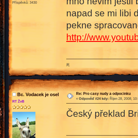
mno nevim jestli b
Příspěvků: 3430
napad se mi libi
pekne spracovano
http://www.you
死
Re: Pro casy nudy a odpocinku
Bc. Vodacek je osel
«
Odpověď #24 kdy:
Říjen 28, 2008, 10
RT ŽvB
Český překlad Bri