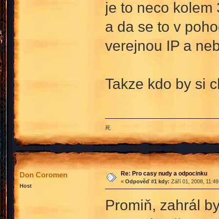
je to neco kolem
a da se to v poho
verejnou IP a neb
Takze kdo by si ch
死
Re: Pro casy nudy a odpocinku
Don Coromen
«
Odpověď #1 kdy:
Září 01, 2008, 11:4
Host
Promiň, zahrál b