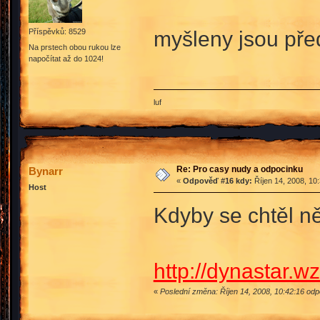
myšleny jsou př
Příspěvků: 8529
Na prstech obou rukou lze
napočítat až do 1024!
luf
Re: Pro casy nudy a odpocinku
Bynarr
«
Odpověď #16 kdy:
Říjen 14, 2008, 10
Host
Kdyby se chtěl ně
http://dynastar.wz
«
Poslední změna: Říjen 14, 2008, 10:42:16 od