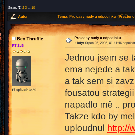
Stran: [
1
]
2
3
...
10
Autor
Téma: Pro casy nudy a odpocinku (Přečteno 
Pro casy nudy a odpocinku
Ben Thruffle
«
kdy:
Srpen 25, 2008, 01:41:46 odpoled
RT ŽvB
Jednou jsem se ta
ema nejede a tak
a tak sem si zavz
fousatou strategi
Příspěvků: 3430
napadlo mě .. pro
Takze kdo by mel 
uploudnul
http:/