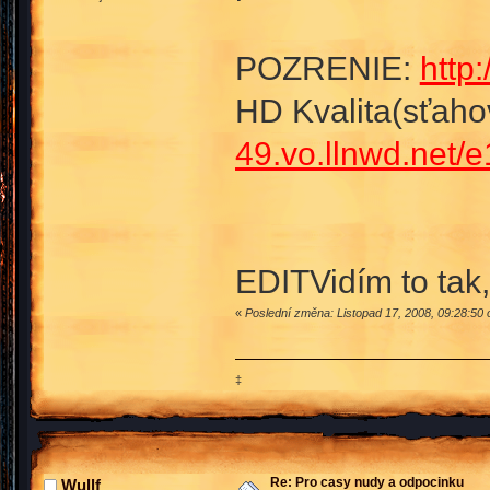
POZRENIE:
http
HD Kvalita(sťaho
49.vo.llnwd.net/
EDITVidím to tak,
«
Poslední změna: Listopad 17, 2008, 09:28:50
‡
Re: Pro casy nudy a odpocinku
Wullf