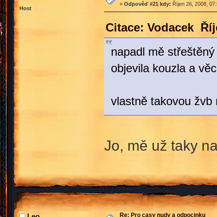
«
Odpověď #21 kdy:
Říjen 26, 2008, 07
Host
Citace: Vodacek Říj
napadl mě střeštěný 
objevila kouzla a věci
vlastně takovou žvb 
Jo, mě už taky na
Re: Pro casy nudy a odpocinku
Leo