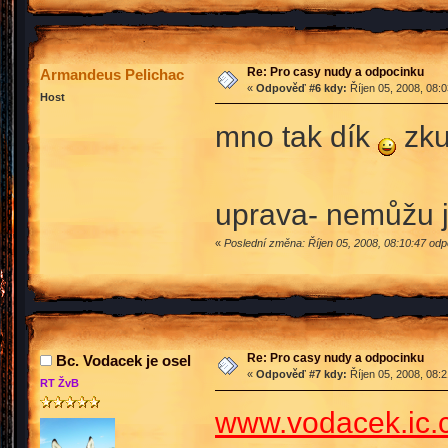
Re: Pro casy nudy a odpocinku
Armandeus Pelichac
«
Odpověď #6 kdy:
Říjen 05, 2008, 08:
Host
mno tak dík
zku
uprava- nemůžu je
«
Poslední změna: Říjen 05, 2008, 08:10:47 od
Re: Pro casy nudy a odpocinku
Bc. Vodacek je osel
«
Odpověď #7 kdy:
Říjen 05, 2008, 08:
RT ŽvB
www.vodacek.ic.