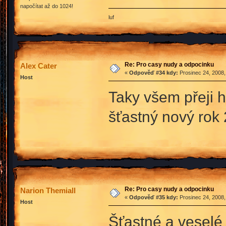
napočítat až do 1024!
luf
Re: Pro casy nudy a odpocinku
Alex Cater
«
Odpověď #34 kdy:
Prosinec 24, 2008,
Host
Taky všem přeji 
šťastný nový rok
Re: Pro casy nudy a odpocinku
Narion Themiall
«
Odpověď #35 kdy:
Prosinec 24, 2008,
Host
Šťastné a veselé 