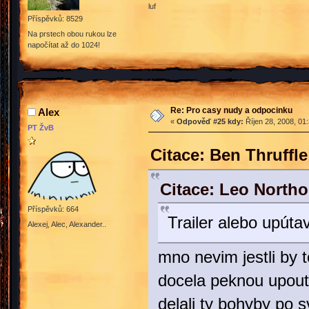
luf
Příspěvků: 8529
Na prstech obou rukou lze
napočítat až do 1024!
Re: Pro casy nudy a odpocinku
Alex
«
Odpověď #25 kdy:
Říjen 28, 2008, 01
PT ŽvB
Citace: Ben Thruffl
Citace: Leo Northo
Příspěvků: 664
Trailer alebo upúta
Alexej, Alec, Alexander..
mno nevim jestli by to
docela peknou upout
delali ty bohyby po s