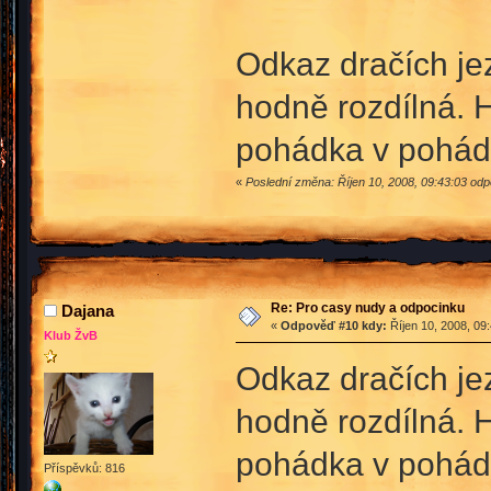
Odkaz dračích je
hodně rozdílná. H
pohádka v pohá
«
Poslední změna: Říjen 10, 2008, 09:43:03 od
Re: Pro casy nudy a odpocinku
Dajana
«
Odpověď #10 kdy:
Říjen 10, 2008, 09
Klub ŽvB
Odkaz dračích je
hodně rozdílná. H
pohádka v pohá
Příspěvků: 816