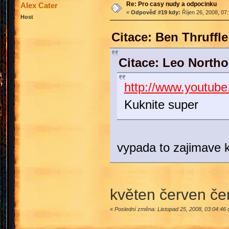
Re: Pro casy nudy a odpocinku
Alex Cater
«
Odpověď #19 kdy:
Říjen 26, 2008, 07
Host
Citace: Ben Thruffl
Citace: Leo Northo
http://www.youtu
Kuknite super
vypada to zajimave 
květen červen če
«
Poslední změna: Listopad 25, 2008, 03:04:46 