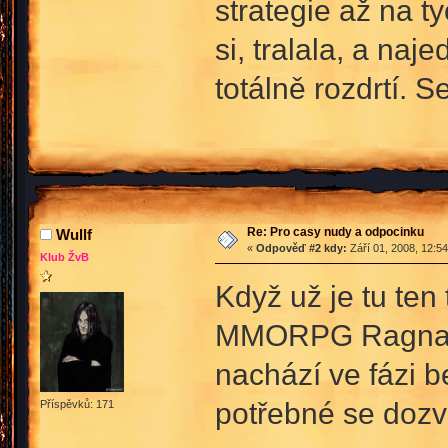
strategie až na t
si, tralala, a na
totálně rozdrtí. 
Re: Pro casy nudy a odpocinku
Wullf
«
Odpověď #2 kdy:
Září 01, 2008, 12:5
Klub ŽvB
Když už je tu ten
MMORPG Ragnarok
nachází ve fázi b
potřebné se dozv
Příspěvků: 171