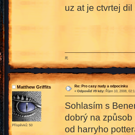
uz at je ctvrtej dil
死
Re: Pro casy nudy a odpocinku
Matthew Griffits
«
Odpověď #9 kdy:
Říjen 10, 2008, 02:
Sohlasím s Benem
dobrý na způsob p
Příspěvků: 50
od harryho potter