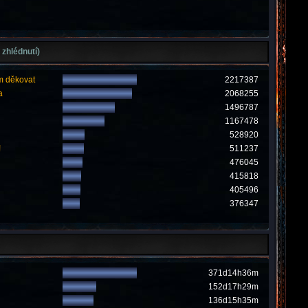
 zhlédnutí)
m děkovat
2217387
a
2068255
1496787
1167478
528920
!
511237
476045
415818
405496
376347
371d14h36m
152d17h29m
136d15h35m