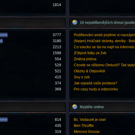
1814
10 nejoblíbenějších témat (podle
3777
Poděkování aneb pojdme si navzáje
3180
(Nejen) Hráčské stránky, deníky - Bet
2213
Co vsecko se da na najit na internetu
1599
(F)tipné fotky ze žvb
554
Změna jména
529
Chcete se někomu Omluvit? Tak tady
521
Otázky & Odpovědi
415
Sny o zvb
374
Jak vypadá vaše postava?
369
Pro casy nudy a odpocinku
Nejdéle online
814
Bc. Vodacek je osel
435
Ben Thruffle
319
Merovol Grosse