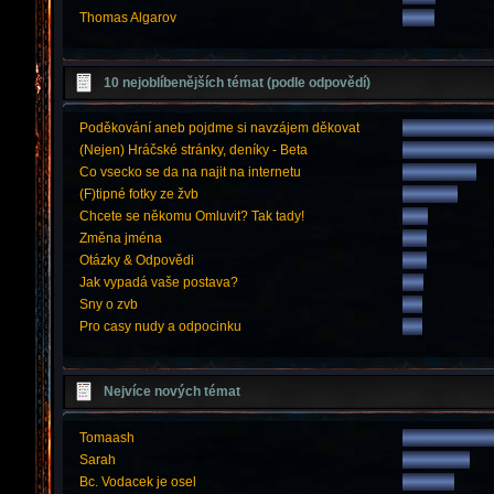
Thomas Algarov
10 nejoblíbenějších témat (podle odpovědí)
Poděkování aneb pojdme si navzájem děkovat
(Nejen) Hráčské stránky, deníky - Beta
Co vsecko se da na najit na internetu
(F)tipné fotky ze žvb
Chcete se někomu Omluvit? Tak tady!
Změna jména
Otázky & Odpovědi
Jak vypadá vaše postava?
Sny o zvb
Pro casy nudy a odpocinku
Nejvíce nových témat
Tomaash
Sarah
Bc. Vodacek je osel