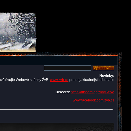
Novinky:
avštěvujte Webové stránky ŽvB
www.zvb.cz
pro nejaktuálnější informace
Discord:
https://discord.gg/NqqGcAA
www.facebook.com/zvb.cz