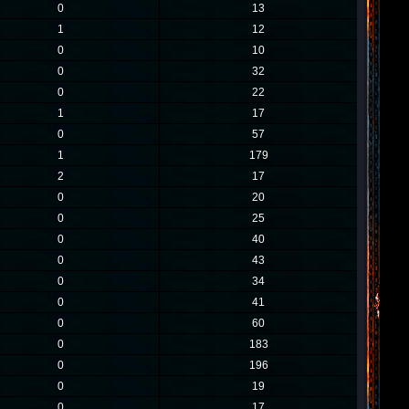
0
13
1
12
0
10
0
32
0
22
1
17
0
57
1
179
2
17
0
20
0
25
0
40
0
43
0
34
0
41
0
60
0
183
0
196
0
19
0
17