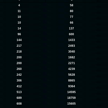
4
58
11
80
10
77
10
66
14
137
96
600
144
1433
217
2493
218
3040
200
1682
200
2271
260
4239
242
5628
306
8865
412
9364
513
14595
689
18759
608
15605