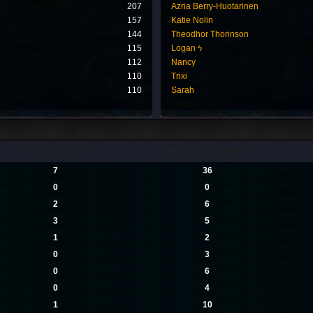
207
Azria Berry-Huotarinen
157
Katie Nolin
144
Theodhor Thorinson
115
Logan ϟ
112
Nancy
110
Trixi
110
Sarah
Nových témat
Nových příspěvků
7
36
0
0
2
6
3
5
1
2
0
3
0
6
0
4
1
10