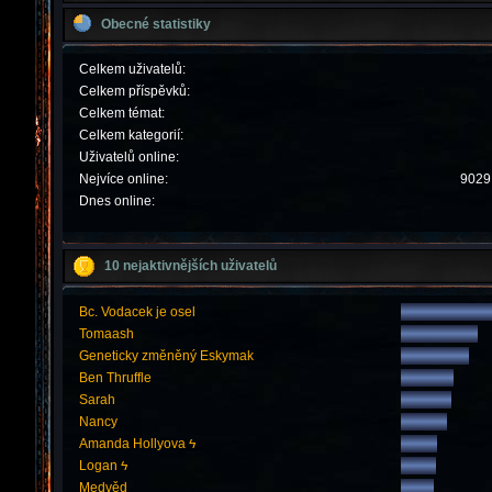
Obecné statistiky
Celkem uživatelů:
Celkem příspěvků:
Celkem témat:
Celkem kategorií:
Uživatelů online:
Nejvíce online:
9029 
Dnes online:
10 nejaktivnějších uživatelů
Bc. Vodacek je osel
Tomaash
Geneticky změněný Eskymak
Ben Thruffle
Sarah
Nancy
Amanda Hollyova ϟ
Logan ϟ
Medvěd