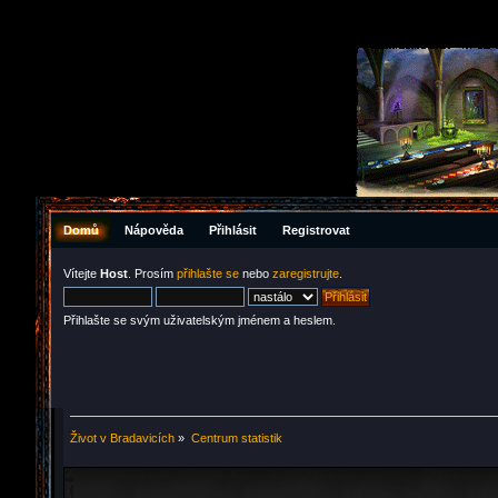
Domů
Nápověda
Přihlásit
Registrovat
Vítejte
Host
. Prosím
přihlašte se
nebo
zaregistrujte
.
Přihlašte se svým uživatelským jménem a heslem.
Život v Bradavicích
»
Centrum statistik