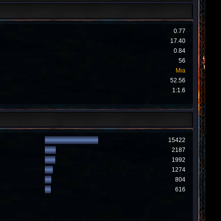
0.77
17.40
0.84
56
Mia
52.56
1:1.6
15422
2187
1992
1274
804
616