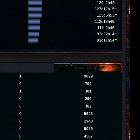
129d2h42m
127d17h15m
125d5h53m
112d13h49m
111d2h46m
92d22h14m
83d17h54m
Nových uživatelů
Nejvíce online
1
9029
0
709
1
381
0
296
0
382
0
5643
0
1948
0
9029
0
4567