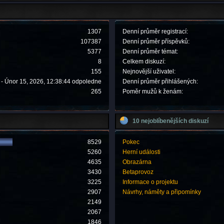
1307
Denní průměr registrací:
107387
Denní průměr příspěvků:
5377
Denní průměr témat:
8
Celkem diskuzí:
155
Nejnovější uživatel:
- Únor 15, 2026, 12:38:44 odpoledne
Denní průměr přihlášených:
265
Poměr mužů k ženám:
10 nejoblíbenějších diskuzí
8529
Pokec
5260
Herní události
4635
Obrazárna
3430
Betaprovoz
3225
Informace o projektu
2907
Návrhy, náměty a připomínky
2149
2067
1846