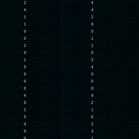
2
4
4
4
1
2
1
6
0
0
0
1
1
1
0
0
1
2
0
4
0
0
0
0
0
0
4
4
0
2
1
1
0
6
0
2
0
3
0
1