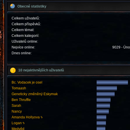
Obecné statistiky
Celkem uživatelů:
Celkem příspěvků:
Celkem témat:
Celkem kategorií:
Uživatelů online:
Nejvíce online:
9029 - Úno
Dnes online:
10 nejaktivnějších uživatelů
Bc. Vodacek je osel
Tomaash
Geneticky změněný Eskymak
Ben Thruffle
Sarah
Nancy
Amanda Hollyova ϟ
Logan ϟ
Medvěd