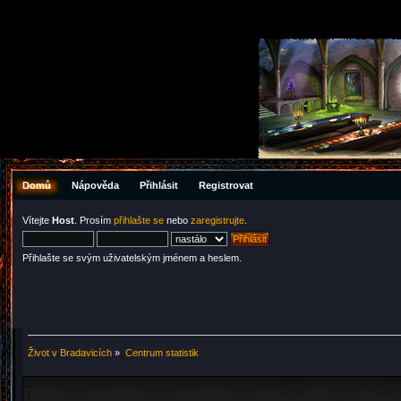
Domů
Nápověda
Přihlásit
Registrovat
Vítejte
Host
. Prosím
přihlašte se
nebo
zaregistrujte
.
Přihlašte se svým uživatelským jménem a heslem.
Život v Bradavicích
»
Centrum statistik