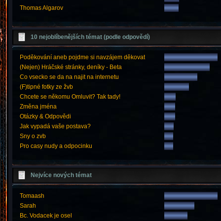
Thomas Algarov
10 nejoblíbenějších témat (podle odpovědí)
Poděkování aneb pojdme si navzájem děkovat
(Nejen) Hráčské stránky, deníky - Beta
Co vsecko se da na najit na internetu
(F)tipné fotky ze žvb
Chcete se někomu Omluvit? Tak tady!
Změna jména
Otázky & Odpovědi
Jak vypadá vaše postava?
Sny o zvb
Pro casy nudy a odpocinku
Nejvíce nových témat
Tomaash
Sarah
Bc. Vodacek je osel