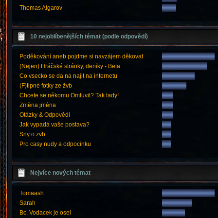
Thomas Algarov
10 nejoblíbenějších témat (podle odpovědí)
Poděkování aneb pojdme si navzájem děkovat
(Nejen) Hráčské stránky, deníky - Beta
Co vsecko se da na najit na internetu
(F)tipné fotky ze žvb
Chcete se někomu Omluvit? Tak tady!
Změna jména
Otázky & Odpovědi
Jak vypadá vaše postava?
Sny o zvb
Pro casy nudy a odpocinku
Nejvíce nových témat
Tomaash
Sarah
Bc. Vodacek je osel