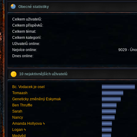
Obecné statistiky
Celkem uživatelů:
Celkem příspěvků:
Celkem témat:
Celkem kategorií:
Uživatelů online:
Nejvíce online:
9029 - Úno
Dnes online:
10 nejaktivnějších uživatelů
Bc. Vodacek je osel
Tomaash
Geneticky změněný Eskymak
Ben Thruffle
Sarah
Nancy
Amanda Hollyova ϟ
Logan ϟ
Medvěd