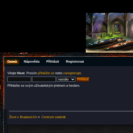
Domů
Nápověda
Přihlásit
Registrovat
Vítejte
Host
. Prosím
přihlašte se
nebo
zaregistrujte
.
Přihlašte se svým uživatelským jménem a heslem.
Život v Bradavicích
»
Centrum statistik