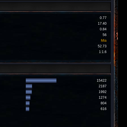
0.77
17.40
0.84
56
Mia
52.73
1:1.6
15422
2187
1992
1274
804
616