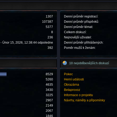
1307
Denní průměr registrací:
107387
Denní průměr příspěvků:
5377
Denní průměr témat:
8
Celkem diskuzí:
236
Nejnovější uživatel:
- Únor 15, 2026, 12:38:44 odpoledne
Denní průměr přihlášených:
392
Poměr mužů k ženám:
10 nejoblíbenějších diskuzí
8529
Pokec
5260
Herní události
4635
Obrazárna
3430
Betaprovoz
3225
Informace o projektu
2907
Návrhy, náměty a připomínky
2149
2067
1846