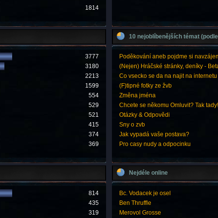
1814
10 nejoblíbenějších témat (podle
3777
Poděkování aneb pojdme si navzáje
3180
(Nejen) Hráčské stránky, deníky - Bet
2213
Co vsecko se da na najit na internetu
1599
(F)tipné fotky ze žvb
554
Změna jména
529
Chcete se někomu Omluvit? Tak tady
521
Otázky & Odpovědi
415
Sny o zvb
374
Jak vypadá vaše postava?
369
Pro casy nudy a odpocinku
Nejdéle online
814
Bc. Vodacek je osel
435
Ben Thruffle
319
Merovol Grosse