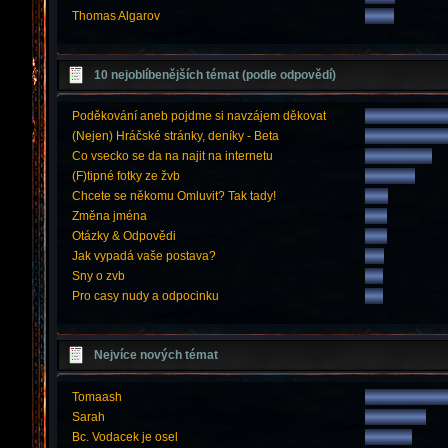
Thomas Algarov
10 nejoblíbenějších témat (podle odpovědí)
Poděkování aneb pojdme si navzájem děkovat
(Nejen) Hráčské stránky, deníky - Beta
Co vsecko se da na najit na internetu
(F)tipné fotky ze žvb
Chcete se někomu Omluvit? Tak tady!
Změna jména
Otázky & Odpovědi
Jak vypadá vaše postava?
Sny o zvb
Pro casy nudy a odpocinku
Nejvíce nových témat
Tomaash
Sarah
Bc. Vodacek je osel