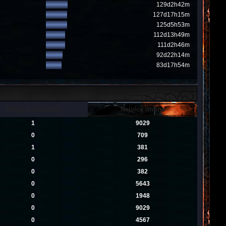
129d2h42m
127d17h15m
125d5h53m
112d13h49m
111d2h46m
92d22h14m
83d17h54m
Nových uživatelů
Nejvíce online
1
9029
0
709
1
381
0
296
0
382
0
5643
0
1948
0
9029
0
4567