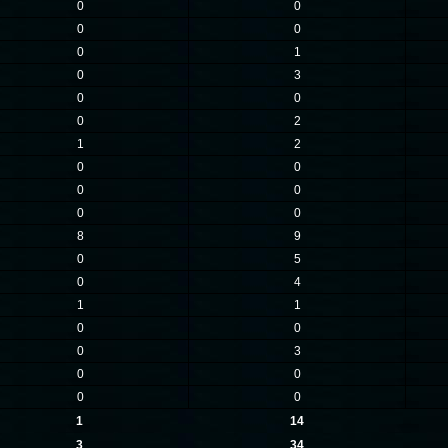
0
0
0
0
0
1
0
3
0
0
0
2
1
2
0
0
0
0
0
0
8
9
0
5
0
4
1
1
0
0
0
3
0
0
0
0
1
14
3
34