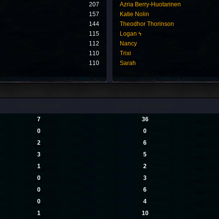
207
Azria Berry-Huotarinen
157
Katie Nolin
144
Theodhor Thorinson
115
Logan ϟ
112
Nancy
110
Trixi
110
Sarah
Nových témat
Nových příspěvků
7
36
0
0
2
6
3
5
1
2
0
3
0
6
0
4
1
10