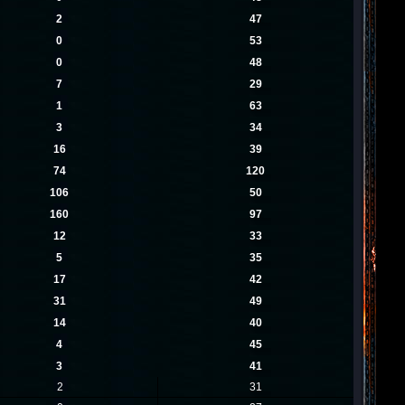
2
47
0
53
0
48
7
29
1
63
3
34
16
39
74
120
106
50
160
97
12
33
5
35
17
42
31
49
14
40
4
45
3
41
2
31