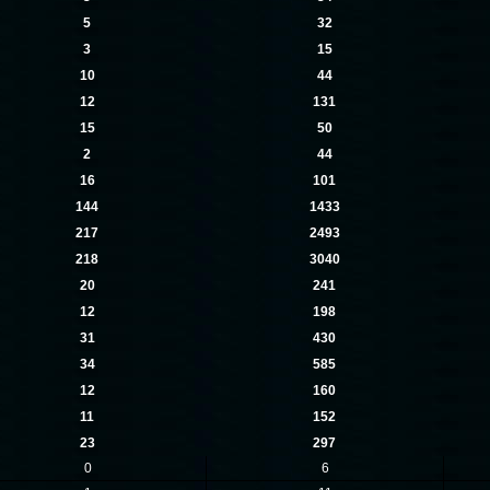
5
32
3
15
10
44
12
131
15
50
2
44
16
101
144
1433
217
2493
218
3040
20
241
12
198
31
430
34
585
12
160
11
152
23
297
0
6