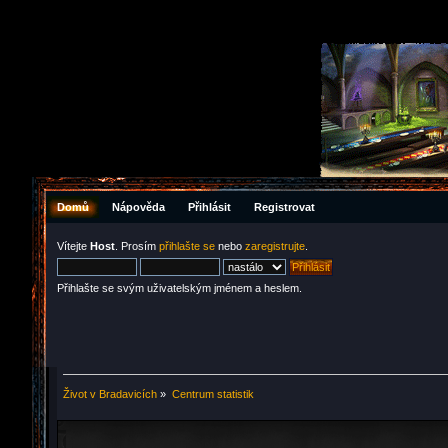
Domů
Nápověda
Přihlásit
Registrovat
Vítejte
Host
. Prosím
přihlašte se
nebo
zaregistrujte
.
Přihlašte se svým uživatelským jménem a heslem.
Život v Bradavicích
»
Centrum statistik