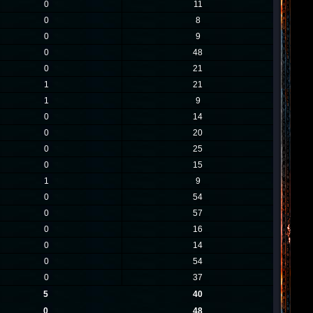
0
11
0
8
0
9
0
48
0
21
1
21
1
9
0
14
0
20
0
25
0
15
1
9
0
54
0
57
0
16
0
14
0
54
0
37
5
40
0
48