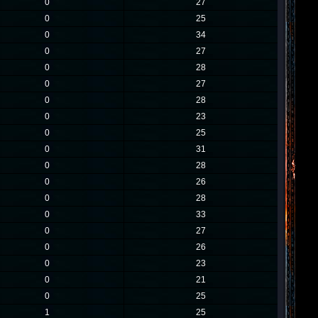
0
27
0
25
0
34
0
27
0
28
0
27
0
28
0
23
0
25
0
31
0
28
0
26
0
28
0
33
0
27
0
26
0
23
0
21
0
25
1
25