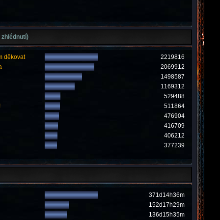
 zhlédnutí)
m děkovat
2219816
a
2069912
1498587
1169312
529488
!
511864
476904
416709
406212
377239
371d14h36m
152d17h29m
136d15h35m