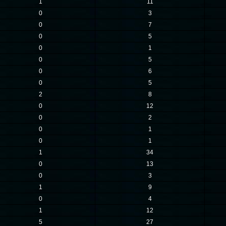
1
11
0
3
0
7
0
5
0
1
0
5
0
6
0
5
2
8
0
12
0
2
0
1
0
1
1
34
0
13
0
3
1
9
0
4
1
12
5
27