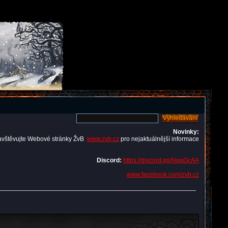
Novinky:
avštěvujte Webové stránky ŽvB
www.zvb.cz
pro nejaktuálnější informace
Discord:
https://discord.gg/NqqGcAA
www.facebook.com/zvb.cz