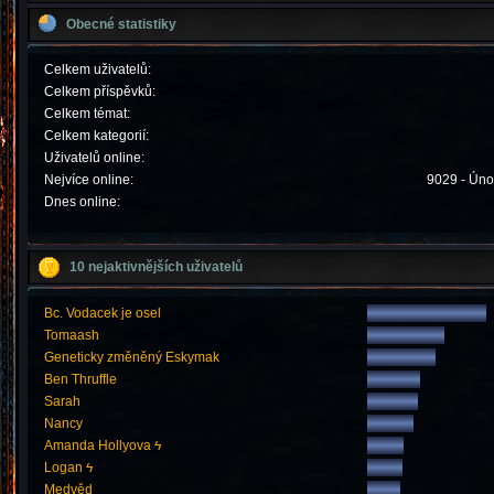
Obecné statistiky
Celkem uživatelů:
Celkem příspěvků:
Celkem témat:
Celkem kategorií:
Uživatelů online:
Nejvíce online:
9029 - Úno
Dnes online:
10 nejaktivnějších uživatelů
Bc. Vodacek je osel
Tomaash
Geneticky změněný Eskymak
Ben Thruffle
Sarah
Nancy
Amanda Hollyova ϟ
Logan ϟ
Medvěd