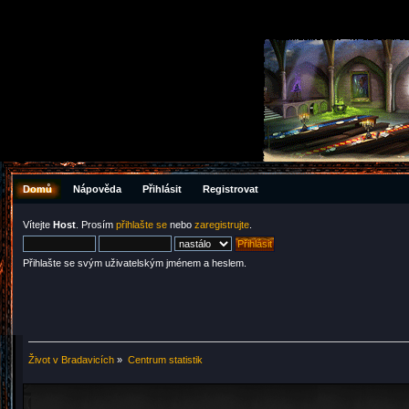
Domů
Nápověda
Přihlásit
Registrovat
Vítejte
Host
. Prosím
přihlašte se
nebo
zaregistrujte
.
Přihlašte se svým uživatelským jménem a heslem.
Život v Bradavicích
»
Centrum statistik