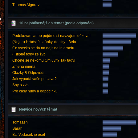
Thomas Algarov
10 nejoblíbenějších témat (podle odpovědí)
Poděkování aneb pojdme si navzájem děkovat
(Nejen) Hráčské stránky, deníky - Beta
Co vsecko se da na najit na internetu
(F)tipné fotky ze žvb
Chcete se někomu Omluvit? Tak tady!
Změna jména
Otázky & Odpovědi
Jak vypadá vaše postava?
Sny o zvb
Pro casy nudy a odpocinku
Nejvíce nových témat
Tomaash
Sarah
Bc. Vodacek je osel