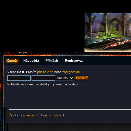
Domů
Nápověda
Přihlásit
Registrovat
Vítejte
Host
. Prosím
přihlašte se
nebo
zaregistrujte
.
Přihlašte se svým uživatelským jménem a heslem.
Život v Bradavicích
»
Centrum statistik