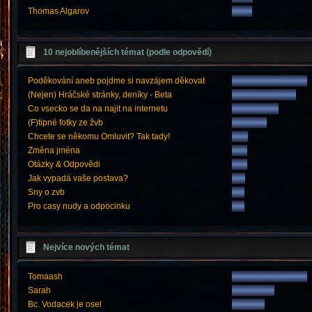
Thomas Algarov
10 nejoblíbenějších témat (podle odpovědí)
Poděkování aneb pojdme si navzájem děkovat
(Nejen) Hráčské stránky, deníky - Beta
Co vsecko se da na najit na internetu
(F)tipné fotky ze žvb
Chcete se někomu Omluvit? Tak tady!
Změna jména
Otázky & Odpovědi
Jak vypadá vaše postava?
Sny o zvb
Pro casy nudy a odpocinku
Nejvíce nových témat
Tomaash
Sarah
Bc. Vodacek je osel