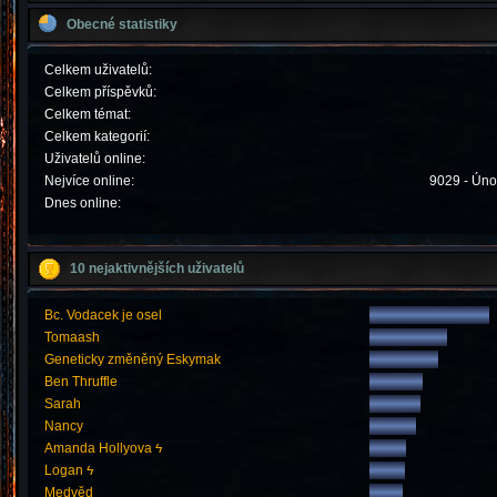
Obecné statistiky
Celkem uživatelů:
Celkem příspěvků:
Celkem témat:
Celkem kategorií:
Uživatelů online:
Nejvíce online:
9029 - Úno
Dnes online:
10 nejaktivnějších uživatelů
Bc. Vodacek je osel
Tomaash
Geneticky změněný Eskymak
Ben Thruffle
Sarah
Nancy
Amanda Hollyova ϟ
Logan ϟ
Medvěd