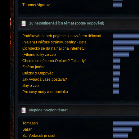
Thomas Algarov
10 nejoblíbenějších témat (podle odpovědí)
Poděkování aneb pojdme si navzájem děkovat
(Nejen) Hráčské stránky, deníky - Beta
Co vsecko se da na najit na internetu
(F)tipné fotky ze žvb
Chcete se někomu Omluvit? Tak tady!
Změna jména
Otázky & Odpovědi
Jak vypadá vaše postava?
Sny o zvb
Pro casy nudy a odpocinku
Nejvíce nových témat
Tomaash
Sarah
Bc. Vodacek je osel