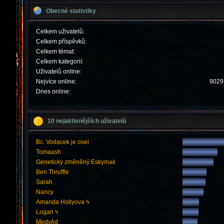
Obecné statistiky
Celkem uživatelů:
Celkem příspěvků:
Celkem témat:
Celkem kategorií:
Uživatelů online:
Nejvíce online:
9029 
Dnes online:
10 nejaktivnějších uživatelů
Bc. Vodacek je osel
Tomaash
Geneticky změněný Eskymak
Ben Thruffle
Sarah
Nancy
Amanda Hollyova ϟ
Logan ϟ
Medvěd