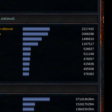
 zhlédnutí)
m děkovat
2217432
a
2068286
1496810
1167517
528927
!
511248
476057
415836
405506
376362
371d14h36m
152d17h29m
136d15h35m