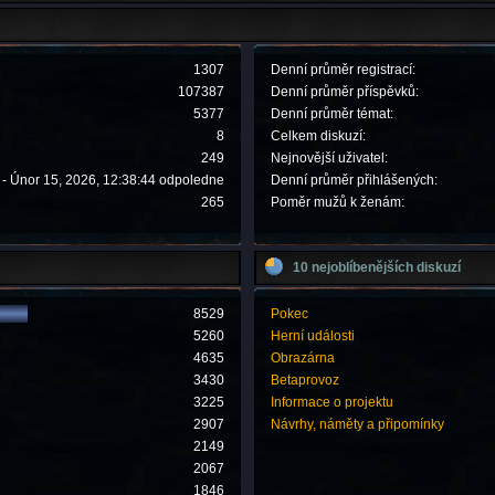
1307
Denní průměr registrací:
107387
Denní průměr příspěvků:
5377
Denní průměr témat:
8
Celkem diskuzí:
249
Nejnovější uživatel:
- Únor 15, 2026, 12:38:44 odpoledne
Denní průměr přihlášených:
265
Poměr mužů k ženám:
10 nejoblíbenějších diskuzí
8529
Pokec
5260
Herní události
4635
Obrazárna
3430
Betaprovoz
3225
Informace o projektu
2907
Návrhy, náměty a připomínky
2149
2067
1846