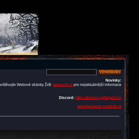
Novinky:
avštěvujte Webové stránky ŽvB
www.zvb.cz
pro nejaktuálnější informace
Discord:
https://discord.gg/NqqGcAA
www.facebook.com/zvb.cz