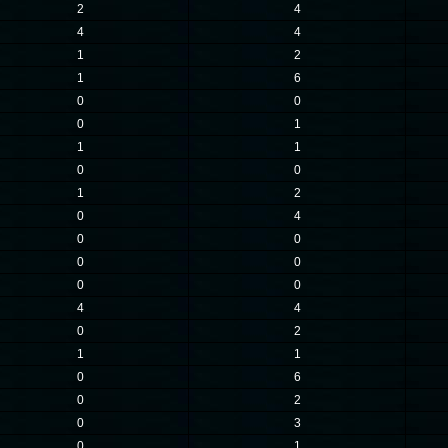
2
4
4
4
1
2
1
6
0
0
0
1
1
1
0
0
1
2
0
4
0
0
0
0
0
0
4
4
0
2
1
1
0
6
0
2
0
3
0
1