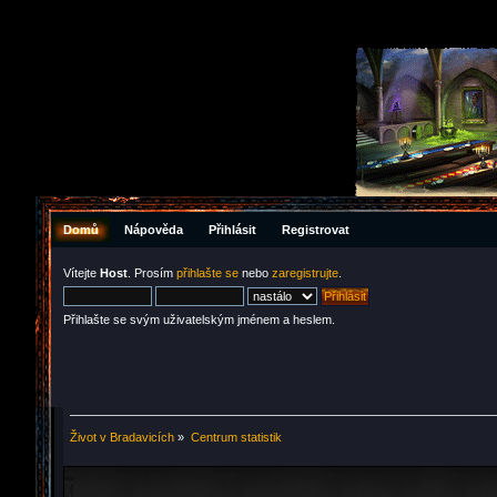
Domů
Nápověda
Přihlásit
Registrovat
Vítejte
Host
. Prosím
přihlašte se
nebo
zaregistrujte
.
Přihlašte se svým uživatelským jménem a heslem.
Život v Bradavicích
»
Centrum statistik