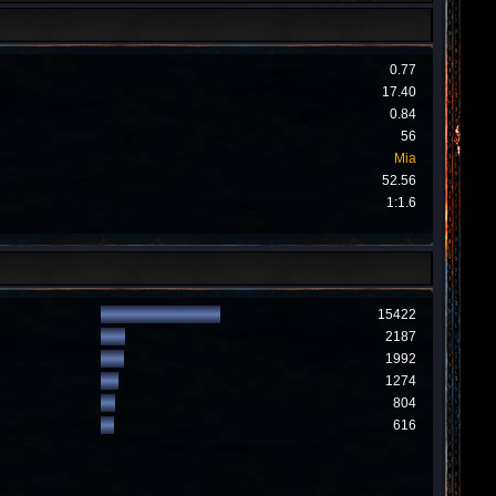
0.77
17.40
0.84
56
Mia
52.56
1:1.6
15422
2187
1992
1274
804
616