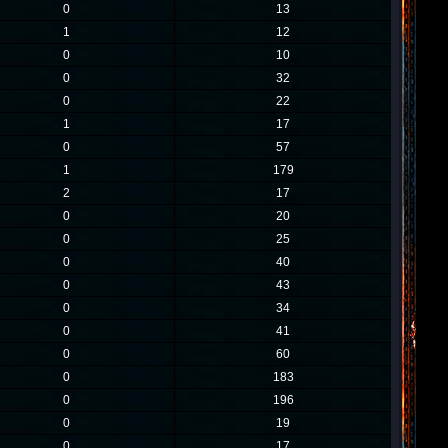
0
13
1
12
0
10
0
32
0
22
1
17
0
57
1
179
2
17
0
20
0
25
0
40
0
43
0
34
0
41
0
60
0
183
0
196
0
19
0
17