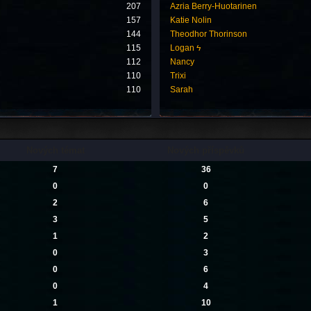
207
Azria Berry-Huotarinen
157
Katie Nolin
144
Theodhor Thorinson
115
Logan ϟ
112
Nancy
110
Trixi
110
Sarah
Nových témat
Nových příspěvků
7
36
0
0
2
6
3
5
1
2
0
3
0
6
0
4
1
10