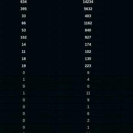
634
14234
395
5632
33
403
66
1162
53
840
102
927
14
174
11
102
18
135
19
223
0
8
1
4
0
0
1
11
0
9
0
1
0
6
0
2
0
1