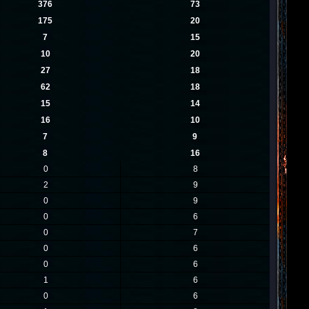
376
73
175
20
7
15
10
20
27
18
62
18
15
14
16
10
7
9
8
16
0
8
2
9
0
9
0
6
0
7
0
6
0
6
1
6
0
6