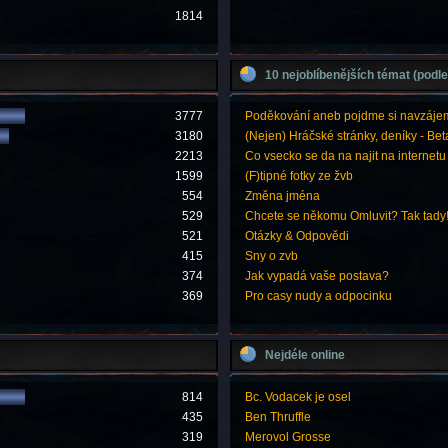
1814
10 nejoblíbenějších témat (podle
3777
Poděkování aneb pojdme si navzáje
3180
(Nejen) Hráčské stránky, deníky - Bet
2213
Co vsecko se da na najit na internetu
1599
(F)tipné fotky ze žvb
554
Změna jména
529
Chcete se někomu Omluvit? Tak tady
521
Otázky & Odpovědi
415
Sny o zvb
374
Jak vypadá vaše postava?
369
Pro casy nudy a odpocinku
Nejdéle online
814
Bc. Vodacek je osel
435
Ben Thruffle
319
Merovol Grosse