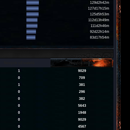
129d2h42m
127d17h15m
125d5h53m
112d13h49m
111d2h46m
92d22h14m
83d17h54m
Nových uživatelů
Nejvíce online
1
9029
0
709
1
381
0
296
0
382
0
5643
0
1948
0
9029
0
4567