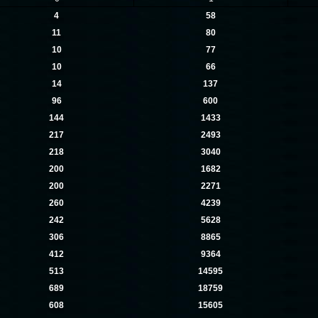
4
58
11
80
10
77
10
66
14
137
96
600
144
1433
217
2493
218
3040
200
1682
200
2271
260
4239
242
5628
306
8865
412
9364
513
14595
689
18759
608
15605