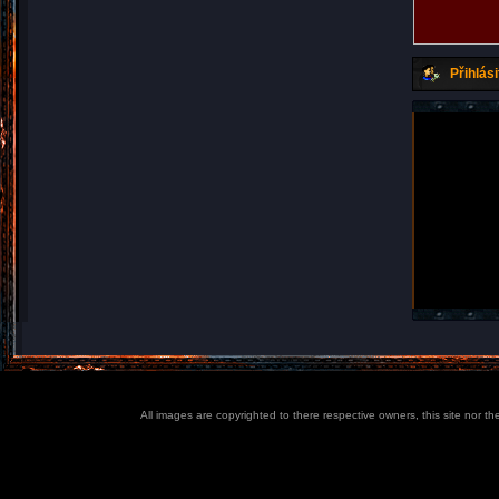
Přihlási
All images are copyrighted to there respective owners, this site nor t