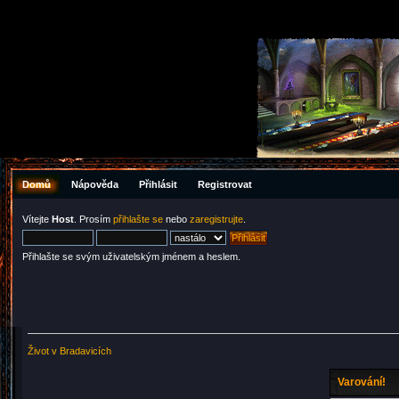
Domů
Nápověda
Přihlásit
Registrovat
Vítejte
Host
. Prosím
přihlašte se
nebo
zaregistrujte
.
Přihlašte se svým uživatelským jménem a heslem.
Život v Bradavicích
Varování!