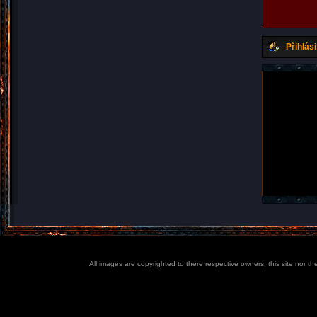
Přihlási
All images are copyrighted to there respective owners, this site nor t