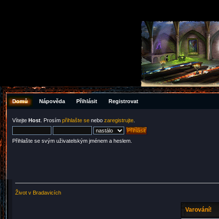
Domů
Nápověda
Přihlásit
Registrovat
Vítejte
Host
. Prosím
přihlašte se
nebo
zaregistrujte
.
Přihlašte se svým uživatelským jménem a heslem.
Život v Bradavicích
Varování!