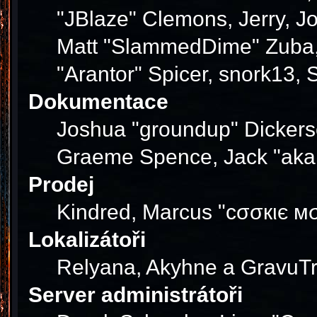
"JBlaze" Clemons, Jerry, J
Matt "SlammedDime" Zuba, 
"Arantor" Spicer, snork13,
Dokumentace
Joshua "groundup" Dickerson
Graeme Spence, Jack "akab
Prodej
Kindred, Marcus "cσσкιє мσ
Lokalizátoři
Relyana, Akyhne a GravuT
Server administrátoři