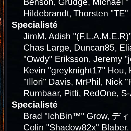
Benson, Grudge, Michael "T
Hildebrandt, Thorsten "TE" 
Specialisté
JimM, Adish "(F.L.A.M.E.R)"
Chas Large, Duncan85, Elia
"Owdy" Eriksson, Jeremy "j
Kevin "greyknight17" Hou, K
"Illori" Davis, MrPhil, Nick
Rumbaar, Pitti, RedOne, S
Specialisté
Brad "IchBin™" Grow, ディン1
Colin "Shadow82x" Blaber,