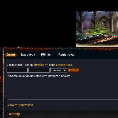
Domů
Nápověda
Přihlásit
Registrovat
Vítejte
Host
. Prosím
přihlašte se
nebo
zaregistrujte
.
Přihlašte se svým uživatelským jménem a heslem.
Život v Bradavicích
Kredity