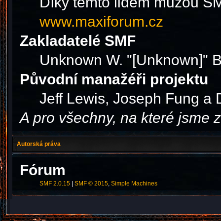
Díky těmto lidem můžou SMF
www.maxiforum.cz
Zakladatelé SMF
Unknown W. "[Unknown]" B
Původní manažéři projektu
Jeff Lewis, Joseph Fung a
A pro všechny, na které jsme
Autorská práva
Fórum
SMF 2.0.15
|
SMF © 2015
,
Simple Machines