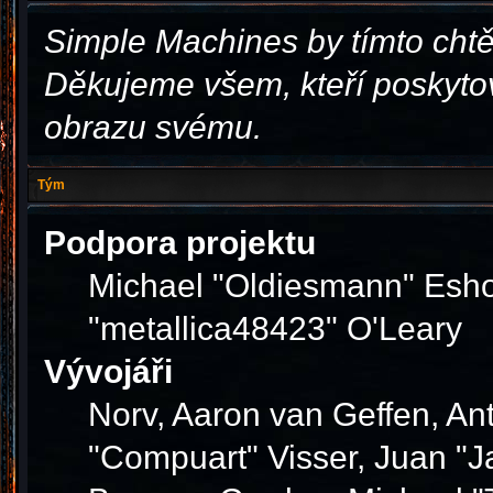
Simple Machines by tímto cht
Děkujeme všem, kteří poskytov
obrazu svému.
Tým
Podpora projektu
Michael "Oldiesmann" Esho
"metallica48423" O'Leary
Vývojáři
Norv, Aaron van Geffen, Ant
"Compuart" Visser, Juan "