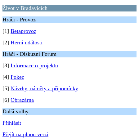
Život v Bradavicích
Hráči - Provoz
[1]
Betaprovoz
[2]
Herní události
Hráči - Diskuzni Forum
[3]
Informace o projektu
[4]
Pokec
[5]
Návrhy, náměty a připomínky
[6]
Obrazárna
Další volby
Přihlásit
Přejít na plnou verzi