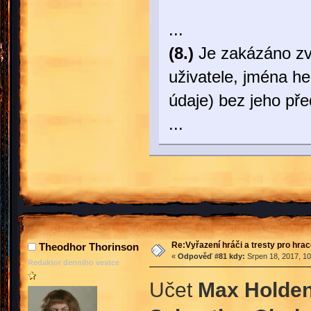
...
(8.)
Je zakázáno zve
uživatele, jména he
údaje) bez jeho př
...
Re:Vyřazení hráči a tresty pro hra
Theodhor Thorinson
«
Odpověď #81 kdy:
Srpen 18, 2017, 10
Redaktor denniho vestce
Učet
Max Holde