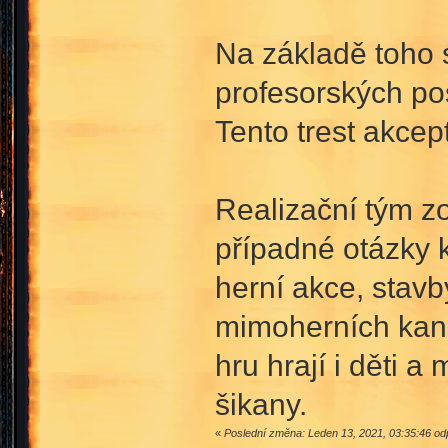
Na základě toho
profesorských po
Tento trest akcep
Realizační tým zo
případné otázky 
herní akce, stavb
mimoherních kaná
hru hrají i děti a
šikany.
«
Poslední změna: Leden 13, 2021, 03:35:46 odp