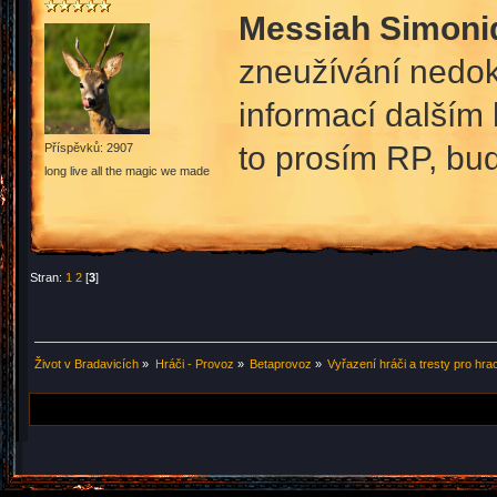
Messiah Simoni
zneužívání nedok
informací dalším 
to prosím RP, bude
Příspěvků: 2907
long live all the magic we made
Stran:
1
2
[
3
]
Život v Bradavicích
»
Hráči - Provoz
»
Betaprovoz
»
Vyřazení hráči a tresty pro hra