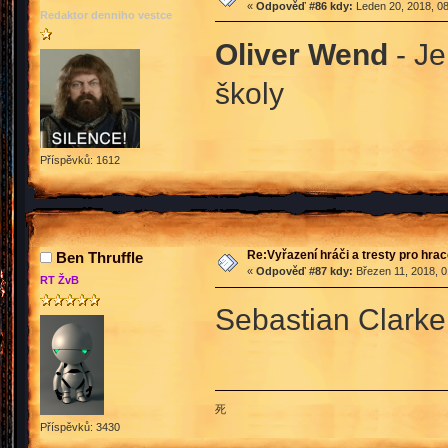
«
Odpověď #86 kdy:
Leden 20, 2018, 08
Redaktor denniho vestce
Oliver Wend
- J
školy
Příspěvků: 1612
Re:Vyřazení hráči a tresty pro hra
Ben Thruffle
«
Odpověď #87 kdy:
Březen 11, 2018, 0
RT ŽvB
Sebastian Clarke 
死
Příspěvků: 3430