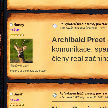
Re:Vyřazení hráči a tresty pro hra
Nancy
«
Odpověď #96 kdy:
Červen 09, 2021, 0
RT ŽvB
Archibald Preet
komunikace, spam
členy realizačníh
Příspěvků: 2907
long live all the magic we made
Re:Vyřazení hráči a tresty pro hra
Sarah
«
Odpověď #97 kdy:
Leden 11, 2022, 09
RT ŽvB