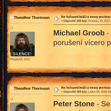
Re:Vyřazení hráči a tresty pro hra
Theodhor Thorinson
«
Odpověď #83 kdy:
Prosinec 10, 2017,
Redaktor denniho vestce
Michael Groob
-
porušení vícero p
Příspěvků: 1612
Re:Vyřazení hráči a tresty pro hra
Theodhor Thorinson
«
Odpověď #84 kdy:
Leden 06, 2018, 09
Redaktor denniho vestce
Peter Stone
- Se