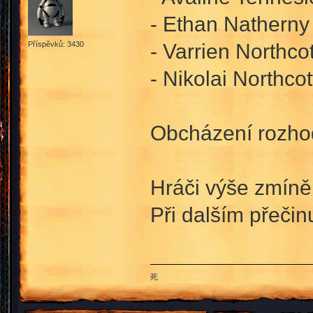
- Ethan Natherny 
- Varrien Northcot
Příspěvků: 3430
- Nikolai Northcot
Obcházení rozhod
Hráči výše zmíně
Při dalším přeči
死