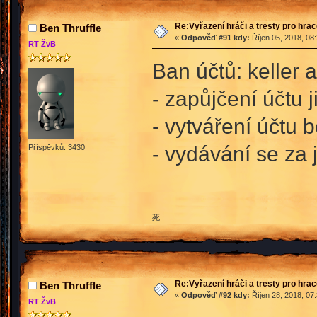
Re:Vyřazení hráči a tresty pro hra
Ben Thruffle
«
Odpověď #91 kdy:
Říjen 05, 2018, 08
RT ŽvB
Ban účtů: keller 
- zapůjčení účtu 
- vytváření účtu 
- vydávání se za 
Příspěvků: 3430
死
Re:Vyřazení hráči a tresty pro hra
Ben Thruffle
«
Odpověď #92 kdy:
Říjen 28, 2018, 07
RT ŽvB