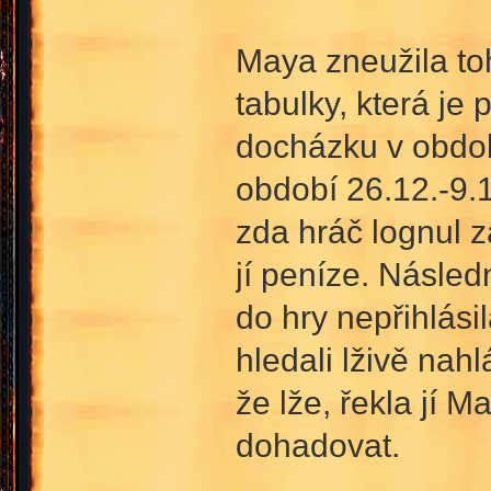
Maya zneužila to
tabulky, která je
docházku v obdob
období 26.12.-9.1
zda hráč lognul z
jí peníze. Násled
do hry nepřihlási
hledali lživě nah
že lže, řekla jí 
dohadovat.