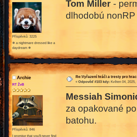
Tom Miller
- perm
dlhodobú nonRP 
Příspěvků: 3225
❄ a nightmare dressed like a
daydream ❄
Re:Vyřazení hráči a tresty pro hra
Archie
«
Odpověď #103 kdy:
Květen 04, 2025, 
RT ŽvB
Messiah Simoni
za opakované por
batohu.
Příspěvků: 846
I promise that you’ll never find