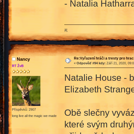
- Natalia Hatharr
死
Re:Vyřazení hráči a tresty pro hra
Nancy
«
Odpověď #94 kdy:
Září 21, 2020, 09:
RT ŽvB
Natalie House - 
Elizabeth Strang
Obě slečny vyváz
Příspěvků: 2907
long live all the magic we made
které svým druhý