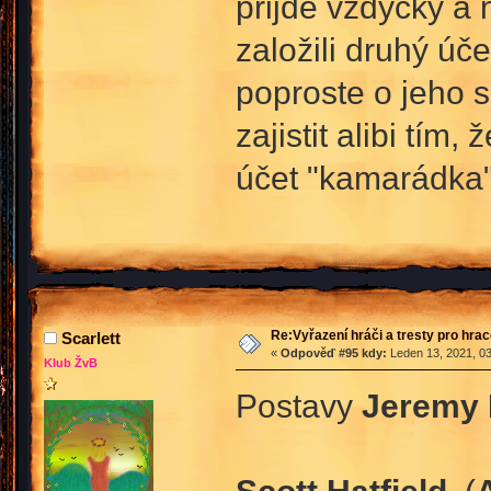
přijde vždycky a 
založili druhý úč
poproste o jeho s
zajistit alibi tím,
účet "kamarádka
Re:Vyřazení hráči a tresty pro hra
Scarlett
«
Odpověď #95 kdy:
Leden 13, 2021, 03
Klub ŽvB
Postavy
Jeremy 
Scott Hatfield
, (