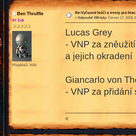
Re:Vyřazení hráči a tresty pro hra
Ben Thruffle
«
Odpověď #90 kdy:
Červen 17, 2018, 0
RT ŽvB
Lucas Grey
- VNP za zněužití
a jejich okradení
Příspěvků: 3430
Giancarlo von T
- VNP za přidání 
死