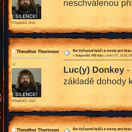
neschválenou při
Příspěvků: 1612
Re:Vyřazení hráči a tresty pro hra
Theodhor Thorinson
«
Odpověď #85 kdy:
Leden 07, 2018, 08
Redaktor denniho vestce
Luc(y) Donkey
-
základě dohody k
Příspěvků: 1612
Re:Vyřazení hráči a tresty pro hra
Theodhor Thorinson