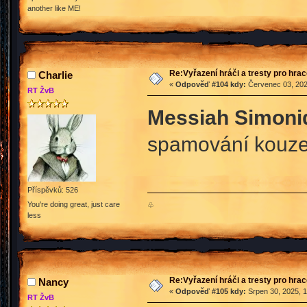
another like ME!
Re:Vyřazení hráči a tresty pro hra
Charlie
«
Odpověď #104 kdy:
Červenec 03, 202
RT ŽvB
Messiah Simoni
spamování kouze
Příspěvků: 526
You're doing great, just care
♧
less
Re:Vyřazení hráči a tresty pro hra
Nancy
«
Odpověď #105 kdy:
Srpen 30, 2025, 1
RT ŽvB