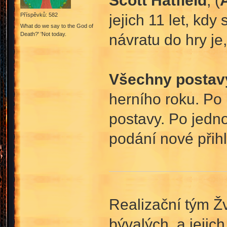
jejich 11 let, kd
Příspěvků: 582
What do we say to the God of
Death?' 'Not today.
návratu do hry je
Všechny postav
herního roku. Po
postavy. Po jedn
podání nové přihl
Realizační tým Ž
bývalých, a jejic