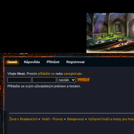
Domů
Nápověda
Přihlásit
Registrovat
Vítejte
Host
. Prosím
přihlašte se
nebo
zaregistrujte
.
Přihlašte se svým uživatelským jménem a heslem.
Život v Bradavicích
»
Hráči - Provoz
»
Betaprovoz
»
Vyřazení hráči a tresty pro hra