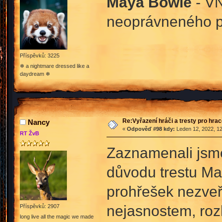
Maya Bowie
- VN
neoprávneného p
Příspěvků: 3225
❄ a nightmare dressed like a
daydream ❄
Re:Vyřazení hráči a tresty pro hra
Nancy
«
Odpověď #98 kdy:
Leden 12, 2022, 12
RT ŽvB
Zaznamenali jsme
důvodu trestu May
prohřešek nezveř
nejasnostem, roz
Příspěvků: 2907
long live all the magic we made