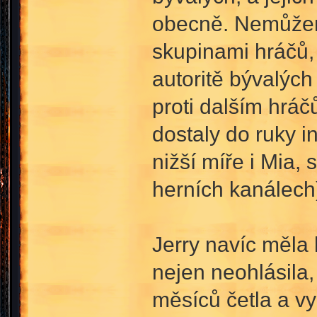
obecně. Nemůžeme
skupinami hráčů, 
autoritě bývalýc
proti dalším hrá
dostaly do ruky i
nižší míře i Mia, 
herních kanálech)
Jerry navíc měla 
nejen neohlásila,
měsíců četla a vy