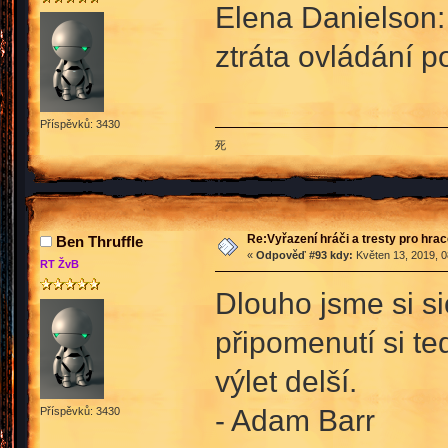
Elena Danielson:
ztráta ovládání p
Příspěvků: 3430
死
Re:Vyřazení hráči a tresty pro hra
Ben Thruffle
«
Odpověď #93 kdy:
Květen 13, 2019, 0
RT ŽvB
Dlouho jsme si si
připomenutí si te
výlet delší.
- Adam Barr
Příspěvků: 3430