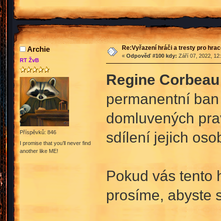
Re:Vyřazení hráči a tresty pro hra
Archie
«
Odpověď #100 kdy:
Září 07, 2022, 12
RT ŽvB
Regine Corbeau
permanentní ban 
domluvených prav
sdílení jejich os
Příspěvků: 846
I promise that you’ll never find
another like ME!
Pokud vás tento 
prosíme, abyste s