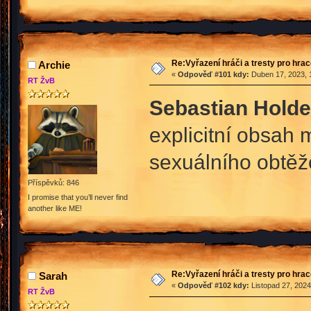
Re:Vyřazení hráči a tresty pro hra
Archie
«
Odpověď #101 kdy:
Duben 17, 2023, 
RT ŽvB
Sebastian Holde
explicitní obsah 
sexuálního obtěž
Příspěvků: 846
I promise that you’ll never find
another like ME!
Re:Vyřazení hráči a tresty pro hra
Sarah
«
Odpověď #102 kdy:
Listopad 27, 2024
RT ŽvB