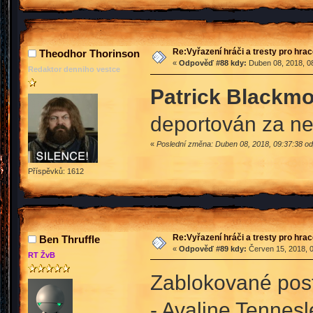
Re:Vyřazení hráči a tresty pro hra
Theodhor Thorinson
«
Odpověď #88 kdy:
Duben 08, 2018, 08
Redaktor denniho vestce
Patrick Blackm
deportován za ne
«
Poslední změna: Duben 08, 2018, 09:37:38 o
Příspěvků: 1612
Re:Vyřazení hráči a tresty pro hra
Ben Thruffle
«
Odpověď #89 kdy:
Červen 15, 2018, 0
RT ŽvB
Zablokované pos
- Avaline Tennesl