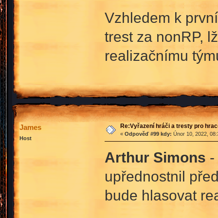
Vzhledem k prvn
trest za nonRP, l
realizačnímu tým
Re:Vyřazení hráči a tresty pro hra
James
«
Odpověď #99 kdy:
Únor 10, 2022, 08:
Host
Arthur Simons
-
upřednostnil pře
bude hlasovat rea