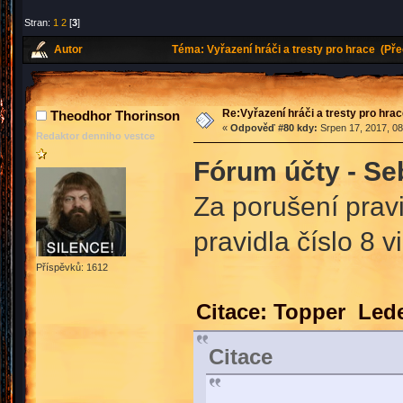
Stran:
1
2
[
3
]
Autor
Téma: Vyřazení hráči a tresty pro hrace (Př
Re:Vyřazení hráči a tresty pro hra
Theodhor Thorinson
«
Odpověď #80 kdy:
Srpen 17, 2017, 08
Redaktor denniho vestce
Fórum účty - Se
Za porušení pravid
pravidla číslo 8 v
Příspěvků: 1612
Citace: Topper Lede
Citace