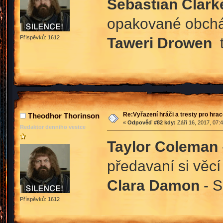
Sebastian Clark
opakované obchá
Taweri Drowen
Příspěvků: 1612
Re:Vyřazení hráči a tresty pro hra
Theodhor Thorinson
«
Odpověď #82 kdy:
Září 16, 2017, 07:
Redaktor denniho vestce
Taylor Coleman
předavaní si věcí
Clara Damon
- 
Příspěvků: 1612