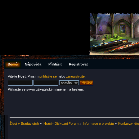
Domů
Nápověda
Přihlásit
Registrovat
Vítejte
Host
. Prosím
přihlašte se
nebo
zaregistrujte
.
Přihlašte se svým uživatelským jménem a heslem.
Život v Bradavicích
»
Hráči - Diskuzni Forum
»
Informace o projektu
»
Konkurzy lét