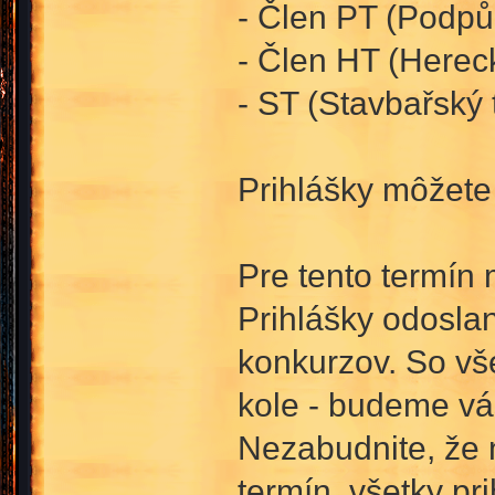
- Člen PT (Podpůr
- Člen HT (Herec
- ST (Stavbařský 
Prihlášky môžet
Pre tento termín 
Prihlášky odosla
konkurzov. So vše
kole - budeme vá
Nezabudnite, že 
termín, všetky p