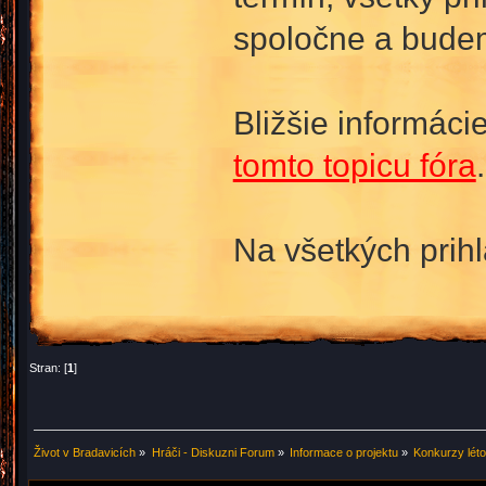
spoločne a budem
Bližšie informáci
tomto topicu fóra
.
Na všetkých prih
Stran: [
1
]
Život v Bradavicích
»
Hráči - Diskuzni Forum
»
Informace o projektu
»
Konkurzy lét