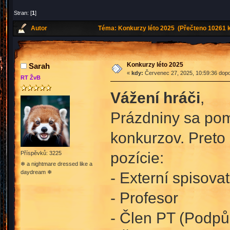
Stran: [
1
]
Autor
Téma: Konkurzy léto 2025 (Přečteno 10261 k
Konkurzy léto 2025
Sarah
«
kdy:
Červenec 27, 2025, 10:59:36 dopo
RT ŽvB
Vážení hráči
,
Prázdniny sa poma
konkurzov. Preto 
pozície:
Příspěvků: 3225
❄ a nightmare dressed like a
daydream ❄
- Externí spisovat
- Profesor
- Člen PT (Podpůr