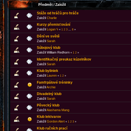
Předmět
/
Založil
Stáže od hráčů pro hráče
Založil
Charlie
Kurzy přemisťování
Založil
Logan ϟ
«
1
2
3
...
8
»
Dění ve světě
Založil
Sarah
Súbojový klub
Založil William Redhorn
«
1
2
»
Identifikačný preukaz kúzelníkov
Založil
Sarah
Klub byliniek
Založil
Lauren
«
1
2
»
Famfrpálové tréninky
Založil
Archie
Divadelný klub
Založil
Sarah
Pěvecký klub
Založil
Alashama Mang
Klub lektvarov
Založil
Gordon Alert
«
1
2
3
»
Klub ručních prací