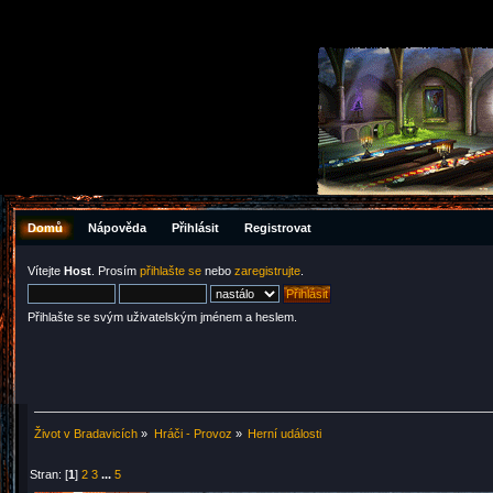
Domů
Nápověda
Přihlásit
Registrovat
Vítejte
Host
. Prosím
přihlašte se
nebo
zaregistrujte
.
Přihlašte se svým uživatelským jménem a heslem.
Život v Bradavicích
»
Hráči - Provoz
»
Herní události
Stran: [
1
]
2
3
...
5