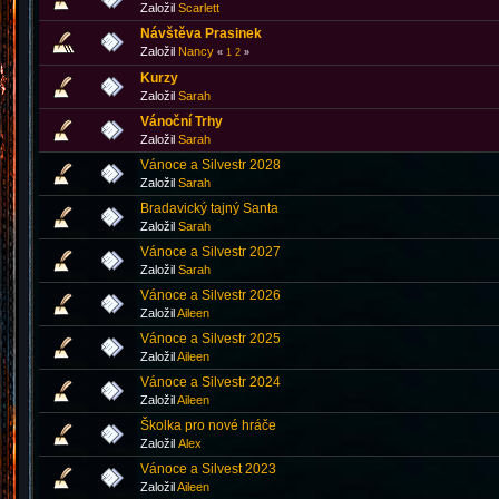
Založil
Scarlett
Návštěva Prasinek
Založil
Nancy
«
1
2
»
Kurzy
Založil
Sarah
Vánoční Trhy
Založil
Sarah
Vánoce a Silvestr 2028
Založil
Sarah
Bradavický tajný Santa
Založil
Sarah
Vánoce a Silvestr 2027
Založil
Sarah
Vánoce a Silvestr 2026
Založil
Aileen
Vánoce a Silvestr 2025
Založil
Aileen
Vánoce a Silvestr 2024
Založil
Aileen
Školka pro nové hráče
Založil
Аlex
Vánoce a Silvest 2023
Založil
Aileen