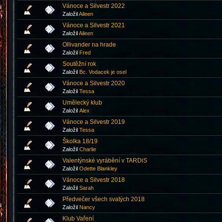
Vánoce a Silvestr 2022
Založil
Aileen
Vánoce a Silvestr 2021
Založil
Aileen
Ollivander na hrade
Založil
Fred
Soutěžní rok
Založil
Bc. Vodacek je osel
Vánoce a Silvestr 2020
Založil
Tessa
Umělecký klub
Založil
Аlex
Vánoce a Silvestr 2019
Založil
Tessa
Školka 18/19
Založil
Charlie
Valentýnské vyrábění v TARDiS
Založil
Odette Blankley
Vánoce a Silvestr 2018
Založil
Sarah
Předvečer všech svatých 2018
Založil
Nancy
Klub Vaření