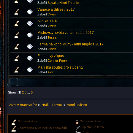
Založil
Sayaka Hitori Thruffle
Vánoce a Silvestr 2017
Založil
Vivien
Školka 17/18
Založil
Vivien
Mistrovství světa ve famfrpálu 2017
Založil
Tessa
Farma na konci duhy - letní brigáda 2017
Založil
Vivien
Fotbalový zápas
Založil
Connor Perry
Malířská soutěž pro studenty
Založil
Аlex
Stran: [
1
]
2
3
...
5
Život v Bradavicích
»
Hráči - Provoz
»
Herní události
Normální téma
Zamčené téma
Připíchnuté téma
Žhavé téma (více než 25 odpovědí)
Anketa