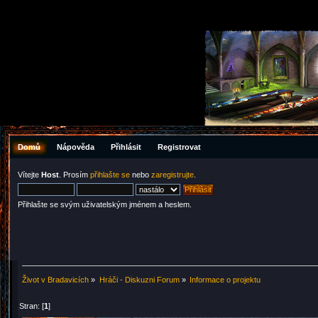
Domů
Nápověda
Přihlásit
Registrovat
Vítejte
Host
. Prosím
přihlašte se
nebo
zaregistrujte
.
Přihlašte se svým uživatelským jménem a heslem.
Život v Bradavicích
»
Hráči - Diskuzni Forum
»
Informace o projektu
Stran: [
1
]