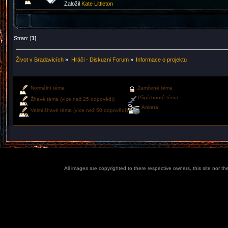
Založil
Kate Littleton
Stran: [
1
]
Život v Bradavicích
»
Hráči - Diskuzni Forum
»
Informace o projektu
Normální téma
Zamčené téma
Připíchnuté téma
Žhavé téma (více než 25 odpovědí)
Anketa
Velmi žhavé téma (více než 50 odpovědí)
All images are copyrighted to there respective owners, this site nor t