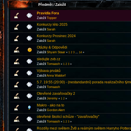
Předmět
/
Založil
Pravidla Fora
Založil
Topper
Konkurzy léto 2025
Založil
Sarah
Konkurzy Prosinec 2024
Založil
Sarah
Otázky & Odpovědi
Založil
Shyam Staar
«
1
2
3
...
14
»
sledujte zvb.cz
Založil
Tomaash
«
1
2
3
»
Výbava prváků
Založil
Anna Waldorf
5.7. 19:55 (20:00) - (nestandardní) porada realizačního tým
Založil
Tomaash
Otevřené zavařovačky 2
Založil
Jeremy
«
1
2
»
Makro - ako na to
Založil
Gordon Alert
otevřené školicí schůze - "zavařovačky"
Založil
Tomaash
«
1
2
3
»
Rozdíly mezi světem ŽvB a reálným světem Harryho Pottera