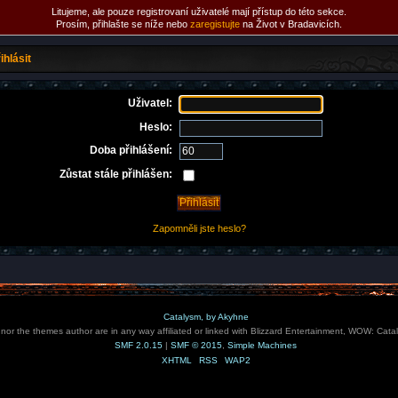
Litujeme, ale pouze registrovaní uživatelé mají přístup do této sekce.
Prosím, přihlašte se níže nebo
zaregistujte
na Život v Bradavicích.
ihlásit
Uživatel:
Heslo:
Doba přihlášení:
Zůstat stále přihlášen:
Zapomněli jste heslo?
Catalysm, by Akyhne
e nor the themes author are in any way affiliated or linked with Blizzard Entertainment, WOW: Cata
SMF 2.0.15
|
SMF © 2015
,
Simple Machines
XHTML
RSS
WAP2