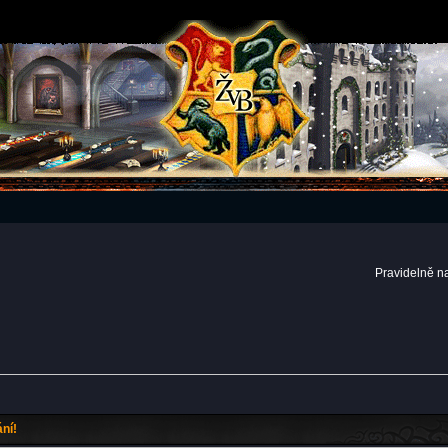
Pravidelně n
ní!