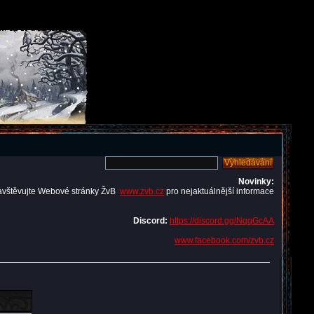
Novinky:
avštěvujte Webové stránky ŽvB
www.zvb.cz
pro nejaktuálnější informace
Discord:
https://discord.gg/NqqGcAA
www.facebook.com/zvb.cz