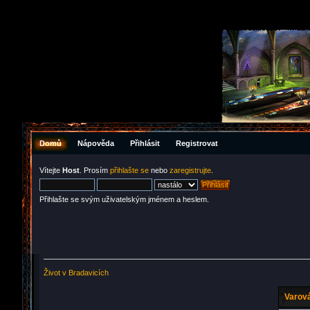
Domů
Nápověda
Přihlásit
Registrovat
Vítejte
Host
. Prosím
přihlašte se
nebo
zaregistrujte
.
Přihlašte se svým uživatelským jménem a heslem.
Život v Bradavicích
Varová