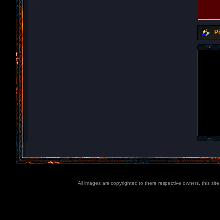
Př
All images are copyrighted to there respective owners, this sit