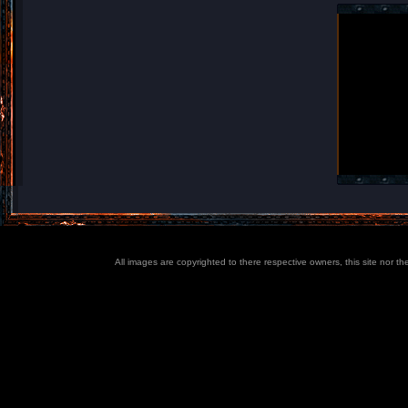
All images are copyrighted to there respective owners, this site nor t