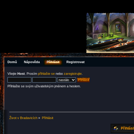
Domů
Nápověda
Přihlásit
Registrovat
Vítejte
Host
. Prosím
přihlašte se
nebo
zaregistrujte
.
Přihlašte se svým uživatelským jménem a heslem.
Život v Bradavicích
»
Přihlásit
Přihlási