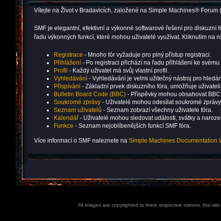
Vítejte na Život v Bradavicích, založené na Simple Machines® Forum 
SMF je elegantní, efektivní a výkonné softwarové řešení pro diskuz
řadu výkonných funkcí, které mohou uživatelé využívat. Kliknutím na
Registrace
- Mnoho fór vyžaduje pro plný přístup registraci.
Přihlášení
- Po registraci přichází na řadu přihlášení ke svému 
Profil
- Každý uživatel má svůj vlastní profil.
Vyhledávání
- Vyhledávání je velmi užitečný nástroj pro hledán
Přispívání
- Základní prvek diskuzního fóra, umožňuje uživatel
Bulletin Board Code (BBC)
- Příspěvky mohou obsahovat BBC
Soukromé zprávy
- Uživatelé mohou odesílat soukromé zprávy
Seznam uživatelů
- Seznam zobrazí všechny uživatele fóra.
Kalendář
- Uživatelé mohou sledovat události, svátky a naroz
Funkce
- Seznam nejoblíbenějších funkcí SMF fóra.
Více informací o SMF naleznete na
Simple Machines Documentation 
All images are copyrighted to there respective owners, this sit