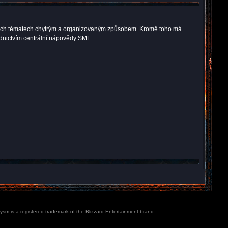
kuzních tématech chytrým a organizovaným způsobem. Kromě toho má
ednictvím centrální nápovědy SMF.
lysm is a registered trademark of the Blizzard Entertainment brand.