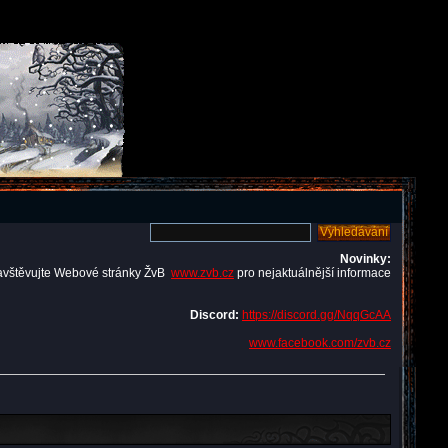
Novinky:
avštěvujte Webové stránky ŽvB
www.zvb.cz
pro nejaktuálnější informace
Discord:
https://discord.gg/NqqGcAA
www.facebook.com/zvb.cz