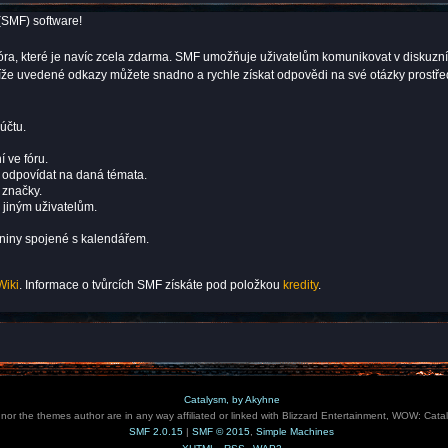
(SMF) software!
ní fóra, které je navíc zcela zdarma. SMF umožňuje uživatelům komunikovat v dis
 níže uvedené odkazy můžete snadno a rychle získat odpovědi na své otázky prostř
účtu.
í ve fóru.
i odpovídat na daná témata.
 značky.
 jiným uživatelům.
eniny spojené s kalendářem.
Wiki
. Informace o tvůrcích SMF získáte pod položkou
kredity
.
Catalysm, by Akyhne
e nor the themes author are in any way affiliated or linked with Blizzard Entertainment, WOW: Cata
SMF 2.0.15
|
SMF © 2015
,
Simple Machines