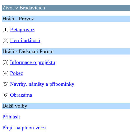
Život v Bradavicích
Hráči - Provoz
[1]
Betaprovoz
[2]
Herní události
Hráči - Diskuzni Forum
[3]
Informace o projektu
[4]
Pokec
[5]
Návrhy, náměty a připomínky
[6]
Obrazárna
Další volby
Přihlásit
Přejít na plnou verzi