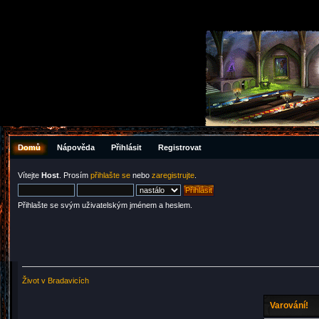
Domů
Nápověda
Přihlásit
Registrovat
Vítejte
Host
. Prosím
přihlašte se
nebo
zaregistrujte
.
Přihlašte se svým uživatelským jménem a heslem.
Život v Bradavicích
Varování!