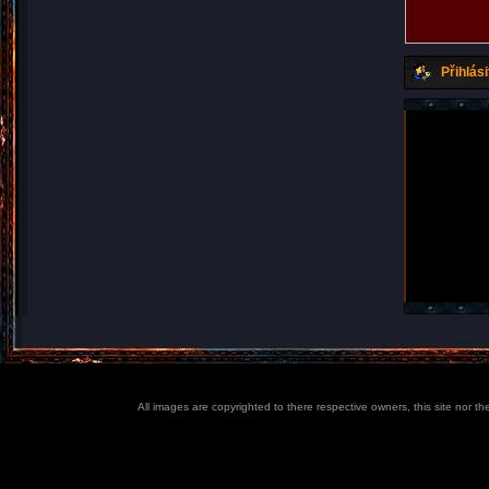
Přihlási
All images are copyrighted to there respective owners, this site nor t