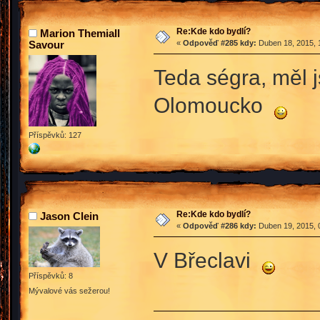
Re:Kde kdo bydlí?
Marion Themiall
Savour
«
Odpověď #285 kdy:
Duben 18, 2015, 
Teda ségra, měl 
Olomoucko
Příspěvků: 127
Re:Kde kdo bydlí?
Jason Clein
«
Odpověď #286 kdy:
Duben 19, 2015, 
V Břeclavi
Příspěvků: 8
Mývalové vás sežerou!