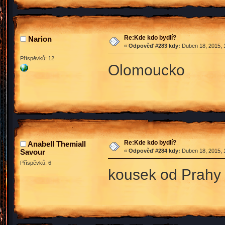
Re:Kde kdo bydlí?
Narion
«
Odpověď #283 kdy:
Duben 18, 2015, 
Příspěvků: 12
Olomoucko
Re:Kde kdo bydlí?
Anabell Themiall
Savour
«
Odpověď #284 kdy:
Duben 18, 2015, 
Příspěvků: 6
kousek od Prahy