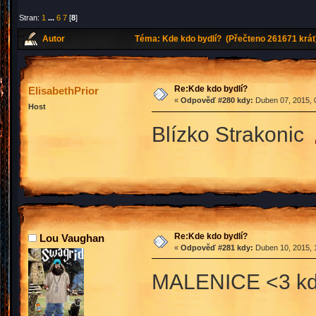
Stran:
1
...
6
7
[
8
]
Autor
Téma: Kde kdo bydlí? (Přečteno 261671 krát
Re:Kde kdo bydlí?
ElisabethPrior
«
Odpověď #280 kdy:
Duben 07, 2015, 
Host
Blízko Strakonic
Re:Kde kdo bydlí?
Lou Vaughan
«
Odpověď #281 kdy:
Duben 10, 2015, 
MALENICE <3 kdo