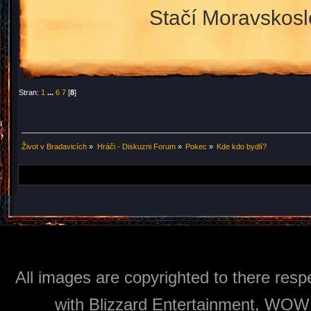
Stačí Moravskosle
Stran:
1
...
6
7
[
8
]
Život v Bradavicích
»
Hráči - Diskuzni Forum
»
Pokec
»
Kde kdo bydlí?
All images are copyrighted to there respe
with Blizzard Entertainment, WOW: 