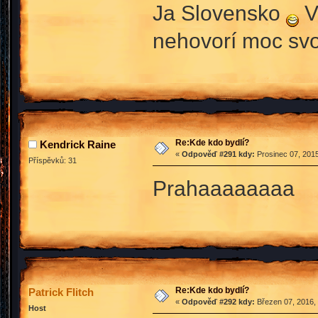
Ja Slovensko
V
nehovorí moc svo
Re:Kde kdo bydlí?
Kendrick Raine
«
Odpověď #291 kdy:
Prosinec 07, 2015
Příspěvků: 31
Prahaaaaaaaa
Re:Kde kdo bydlí?
Patrick Flitch
«
Odpověď #292 kdy:
Březen 07, 2016, 
Host