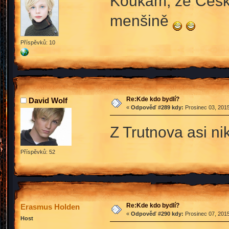
Koukám, že České
menšině
Příspěvků: 10
Re:Kde kdo bydlí?
David Wolf
«
Odpověď #289 kdy:
Prosinec 03, 2015
Z Trutnova asi ni
Příspěvků: 52
Re:Kde kdo bydlí?
Erasmus Holden
«
Odpověď #290 kdy:
Prosinec 07, 2015
Host