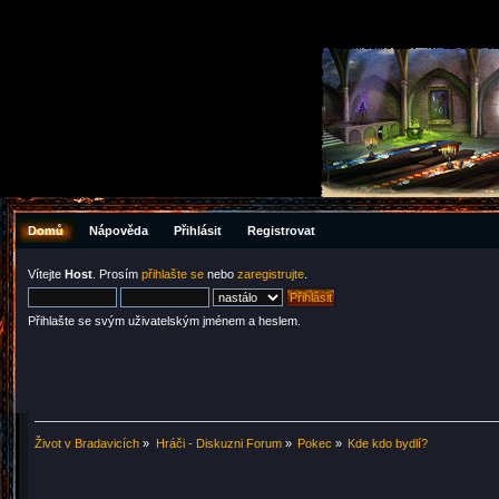
Domů
Nápověda
Přihlásit
Registrovat
Vítejte
Host
. Prosím
přihlašte se
nebo
zaregistrujte
.
Přihlašte se svým uživatelským jménem a heslem.
Život v Bradavicích
»
Hráči - Diskuzni Forum
»
Pokec
»
Kde kdo bydlí?