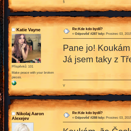
§
Re:Kde kdo bydlí?
Katie Vayne
«
Odpověď #287 kdy:
Prosinec 03, 2015
Pane jo! Koukám ž
Já jsem taky z T
Příspěvků: 101
Make peace with your broken
pieces.
V
Re:Kde kdo bydlí?
Nikolaj Aaron
Alexejev
«
Odpověď #288 kdy:
Prosinec 03, 2015