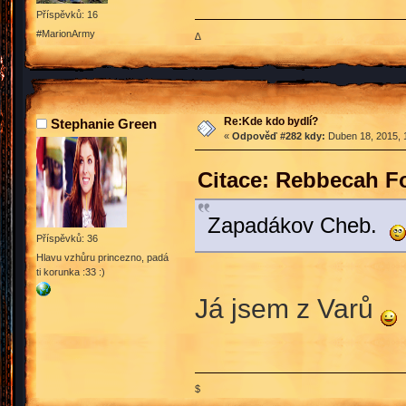
Příspěvků: 16
#MarionArmy
∆
Re:Kde kdo bydlí?
Stephanie Green
«
Odpověď #282 kdy:
Duben 18, 2015, 
Citace: Rebbecah F
Zapadákov Cheb.
Příspěvků: 36
Hlavu vzhůru princezno, padá
ti korunka :33 :)
Já jsem z Varů
$