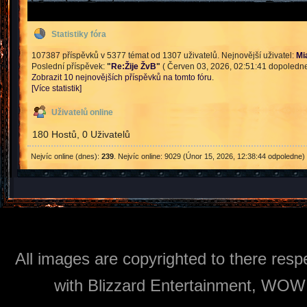
Statistiky fóra
107387 příspěvků v 5377 témat od 1307 uživatelů. Nejnovější uživatel:
Mi
Poslední příspěvek:
"
Re:Žije ŽvB
"
( Červen 03, 2026, 02:51:41 dopoledne
Zobrazit 10 nejnovějších příspěvků na tomto fóru.
[Více statistik]
Uživatelů online
180 Hostů, 0 Uživatelů
Nejvíc online (dnes):
239
. Nejvíc online: 9029 (Únor 15, 2026, 12:38:44 odpoledne)
All images are copyrighted to there respe
with Blizzard Entertainment, WOW: 