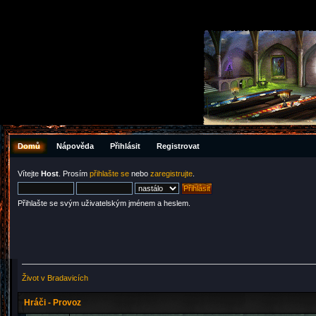
Domů
Nápověda
Přihlásit
Registrovat
Vítejte
Host
. Prosím
přihlašte se
nebo
zaregistrujte
.
Přihlašte se svým uživatelským jménem a heslem.
Život v Bradavicích
Hráči - Provoz