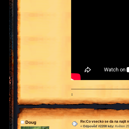
‡
Re:Co vsecko se da na najit n
Doug
«
Odpověď #2208 kdy:
Květen 25