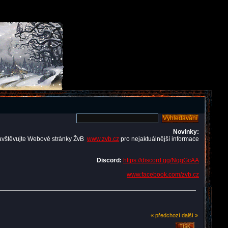
Novinky:
avštěvujte Webové stránky ŽvB
www.zvb.cz
pro nejaktuálnější informace
Discord:
https://discord.gg/NqqGcAA
www.facebook.com/zvb.cz
« předchozí
další »
TISK