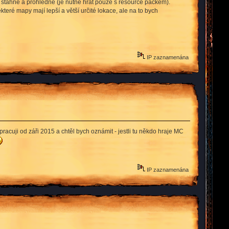
pu stáhne a prohlédne (je nutné hrát pouze s resource packem).
které mapy mají lepší a větší určité lokace, ale na to bych
IP zaznamenána
 pracuji od záři 2015 a chtěl bych oznámit - jestli tu někdo hraje MC
IP zaznamenána