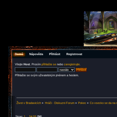
Domů
Nápověda
Přihlásit
Registrovat
Vítejte
Host
. Prosím
přihlašte se
nebo
zaregistrujte
.
Přihlašte se svým uživatelským jménem a heslem.
Život v Bradavicích
»
Hráči - Diskuzni Forum
»
Pokec
»
Co vsecko se da na na
Stran:
1
...
54
55
[
56
]