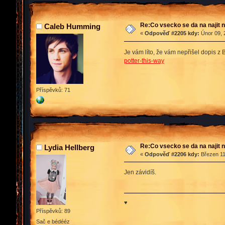
Re:Co vsecko se da na najit n
Caleb Humming
«
Odpověď #2205 kdy:
Únor 09, 
Je vám líto, že vám nepřišel dopis z
potter-this-way
Příspěvků: 71
Re:Co vsecko se da na najit n
Lydia Hellberg
«
Odpověď #2206 kdy:
Březen 11
Jen závidíš.
♥
Příspěvků: 89
Sač e bédééz