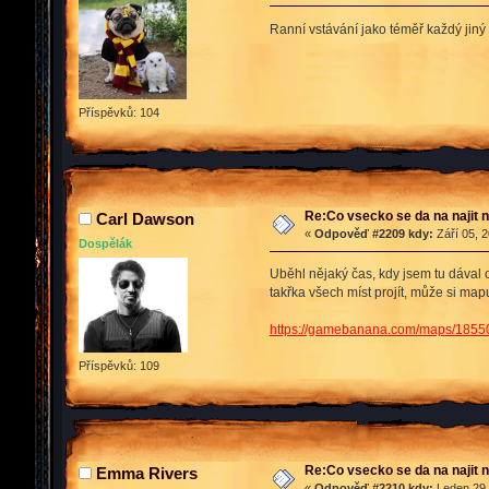
Ranní vstávání jako téměř každý jiný
Příspěvků: 104
Re:Co vsecko se da na najit n
Carl Dawson
«
Odpověď #2209 kdy:
Září 05, 2
Dospělák
Uběhl nějaký čas, kdy jsem tu dával
takřka všech míst projít, může si ma
https://gamebanana.com/maps/1855
Příspěvků: 109
Re:Co vsecko se da na najit n
Emma Rivers
«
Odpověď #2210 kdy:
Leden 29,