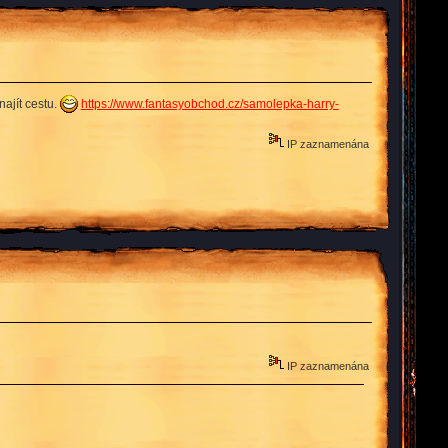
ajít cestu.
https://www.fantasyobchod.cz/samolepka-harry-
IP zaznamenána
IP zaznamenána