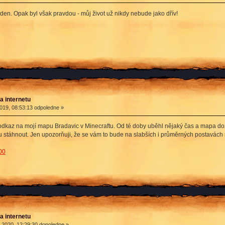
 den. Opak byl však pravdou - můj život už nikdy nebude jako dřív!
a internetu
019, 08:53:13 odpoledne »
 odkaz na mojí mapu Bradavic v Minecraftu. Od té doby uběhl nějaký čas a mapa d
pu stáhnout. Jen upozorňuji, že se vám to bude na slabších i průměrných postavách 
00
a internetu
 2020, 12:29:30 dopoledne »