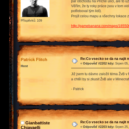
pár obchodů na Příčné ulici, ale to u
Věřím, že ty roky práce jsou v tom vid
potřeboval tým lidí).
Projít celou mapu a všechny lokace z
Příspěvků: 109
http://gamebanana.com/maps/18550
Re:Co vsecko se da na najit n
Patrick Flitch
«
Odpověď #2202 kdy:
Srpen 05,
Host
Již jsem tu dávno založil téma ŽvB v 
a chtěl by si zkusit ŽvB ale v Minecra
- Patrick
Re:Co vsecko se da na najit n
Gianbattiste
Chiavaelli
«
Odpověď #2203 kdy:
Srpen 25,