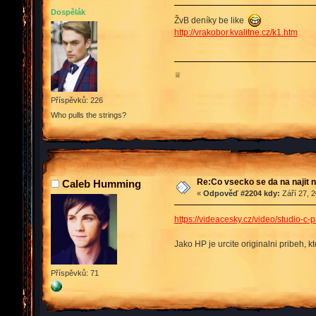
Dospělák
ŽvB deníky be like
http://vrakobor.kvalitne.cz/k1.htm
♕
Příspěvků: 226
Who pulls the strings?
Re:Co vsecko se da na najit n
Caleb Humming
«
Odpověď #2204 kdy:
Září 27, 2
https://videacesky.cz/video/studio-c-
Jako HP je urcite originalni pribeh, 
Příspěvků: 71