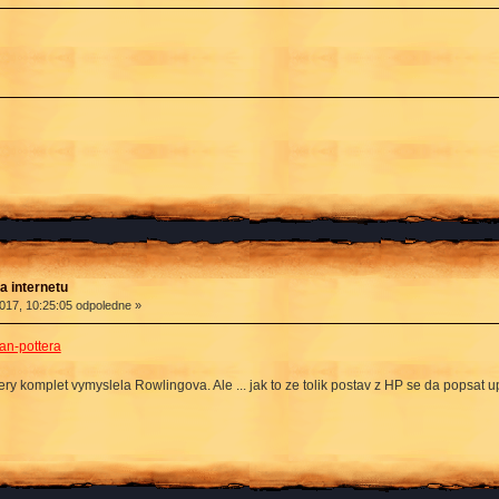
a internetu
017, 10:25:05 odpoledne »
pan-pottera
ktery komplet vymyslela Rowlingova. Ale ... jak to ze tolik postav z HP se da popsa