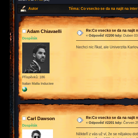
Autor
Téma: Co vsecko se da na najit na inte
Re:Co vsecko se da na najit n
Adam Chiavaelli
«
Odpověď #2200 kdy:
Duben 03,
Dospělák
Nechci nic říkat, ale Univerzita Kar
Příspěvků: 186
Italian Mafia Inductee
Re:Co vsecko se da na najit n
Carl Dawson
«
Odpověď #2201 kdy:
Červen 25
Dospělák
Někteří z vás už ví, že se nějakou d