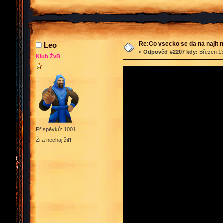
Re:Co vsecko se da na najit n
Leo
«
Odpověď #2207 kdy:
Březen 13
Klub ŽvB
Příspěvků: 1001
Ži a nechaj žiť!