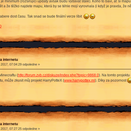
ž je minimum (rozšiřující updaty avšak budu vydávat stále). Koho to baví, ať si ma
ět a že těžko najdete mapu, která by se téhle mojí vyrovnala (i když je pravda, že ně
abere dost času. Tak snad se bude finální verze líbit
0
a internetu
 2017, 07:04:29 odpoledne »
Minecraftu (
http://forum.zvb.cz/diskuze/index.php?topic=9868.0
). Na tomto projektu
ftu, může zkusit můj projekt HarryPotteX (
www.harrypottex.ml
). Díky za pozornost
a internetu
 2017, 07:27:25 odpoledne »