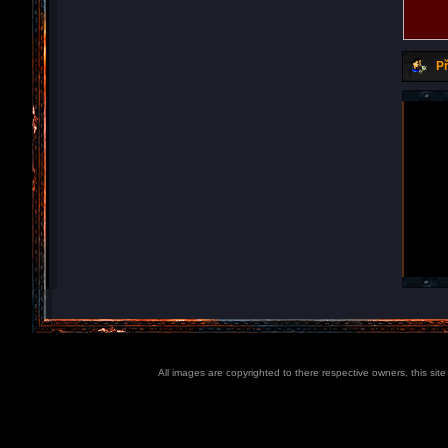
Př
All images are copyrighted to there respective owners, this sit