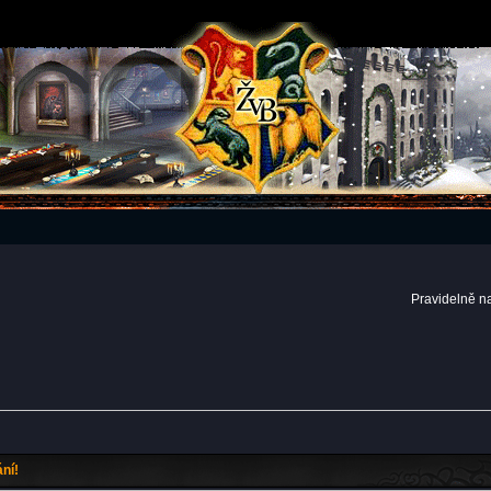
Pravidelně n
ní!