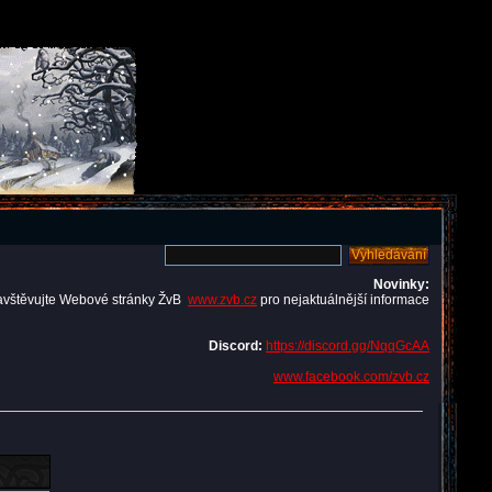
Novinky:
avštěvujte Webové stránky ŽvB
www.zvb.cz
pro nejaktuálnější informace
Discord:
https://discord.gg/NqqGcAA
www.facebook.com/zvb.cz