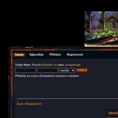
Domů
Nápověda
Přihlásit
Registrovat
Vítejte
Host
. Prosím
přihlašte se
nebo
zaregistrujte
.
Přihlašte se svým uživatelským jménem a heslem.
Život v Bradavicích
Varová