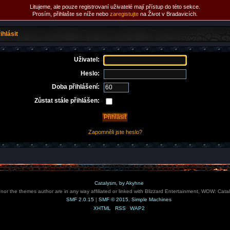
Litujeme, ale pouze registrovaní uživatelé mají přístup do této sekce.
Prosím, přihlašte se níže nebo
zaregistujte
na Život v Bradavicích.
ihlásit
Uživatel:
Heslo:
Doba přihlášení:
Zůstat stále přihlášen:
Zapomněli jste heslo?
Catalysm, by Akyhne
e nor the themes author are in any way affiliated or linked with Blizzard Entertainment, WOW: Cata
SMF 2.0.15
|
SMF © 2015
,
Simple Machines
XHTML
RSS
WAP2