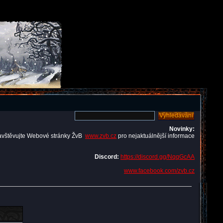
Novinky:
avštěvujte Webové stránky ŽvB
www.zvb.cz
pro nejaktuálnější informace
Discord:
https://discord.gg/NqqGcAA
www.facebook.com/zvb.cz