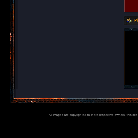
Př
All images are copyrighted to there respective owners, this sit