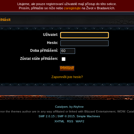
Litujeme, ale pouze registrovaní uživatelé mají přístup do této sekce.
Prosím, přihlašte se níže nebo
zaregistujte
na Život v Bradavicích.
ihlásit
Uživatel:
Heslo:
Doba přihlášení:
Zůstat stále přihlášen:
Zapomněli jste heslo?
Catalysm, by Akyhne
e nor the themes author are in any way affiliated or linked with Blizzard Entertainment, WOW: Cata
SMF 2.0.15
|
SMF © 2015
,
Simple Machines
XHTML
RSS
WAP2