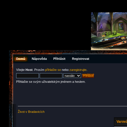
Domů
Nápověda
Přihlásit
Registrovat
Vítejte
Host
. Prosím
přihlašte se
nebo
zaregistrujte
.
Přihlašte se svým uživatelským jménem a heslem.
Život v Bradavicích
Varová