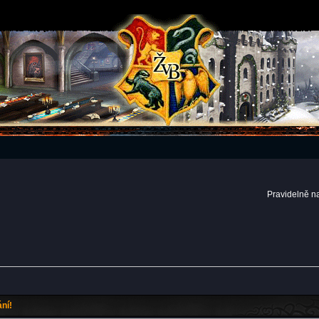
Pravidelně n
ní!