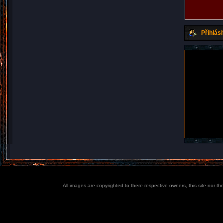
Přihlási
All images are copyrighted to there respective owners, this site nor t