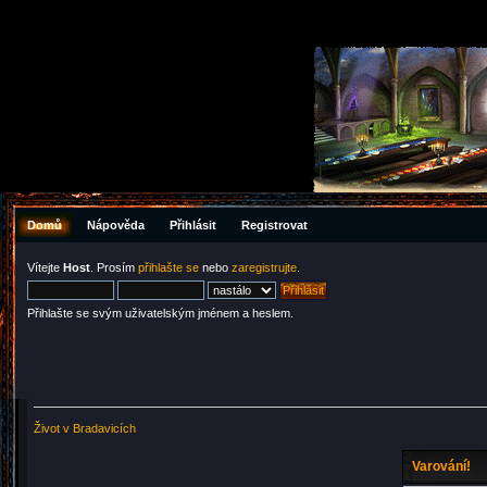
Domů
Nápověda
Přihlásit
Registrovat
Vítejte
Host
. Prosím
přihlašte se
nebo
zaregistrujte
.
Přihlašte se svým uživatelským jménem a heslem.
Život v Bradavicích
Varování!