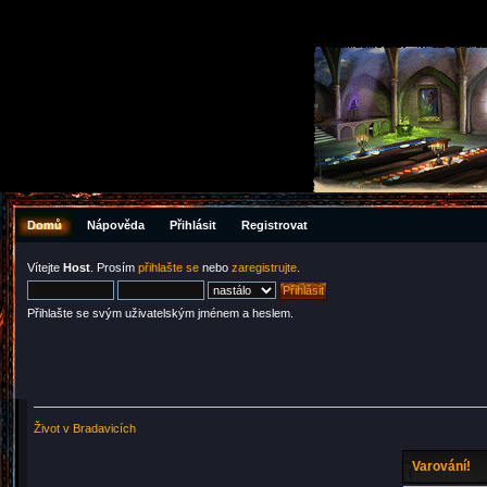
Domů
Nápověda
Přihlásit
Registrovat
Vítejte
Host
. Prosím
přihlašte se
nebo
zaregistrujte
.
Přihlašte se svým uživatelským jménem a heslem.
Život v Bradavicích
Varování!