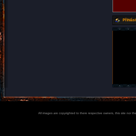
Přihlási
All images are copyrighted to there respective owners, this site nor t