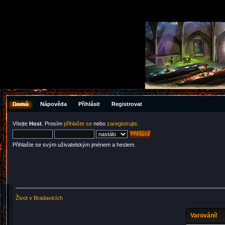
Domů
Nápověda
Přihlásit
Registrovat
Vítejte
Host
. Prosím
přihlašte se
nebo
zaregistrujte
.
Přihlašte se svým uživatelským jménem a heslem.
Život v Bradavicích
Varování!