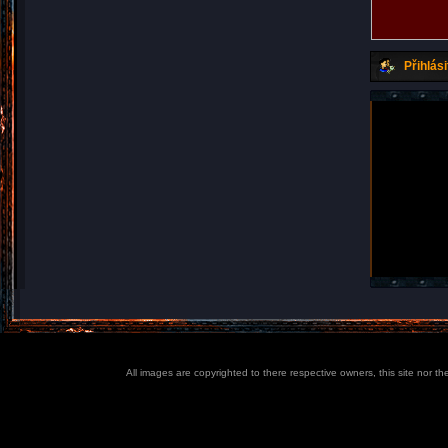
Přihlási
All images are copyrighted to there respective owners, this site nor t