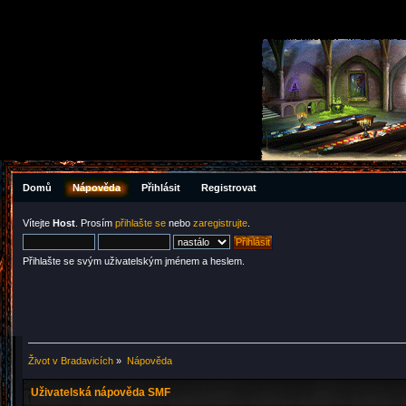
Domů
Nápověda
Přihlásit
Registrovat
Vítejte
Host
. Prosím
přihlašte se
nebo
zaregistrujte
.
Přihlašte se svým uživatelským jménem a heslem.
Život v Bradavicích
»
Nápověda
Uživatelská nápověda SMF