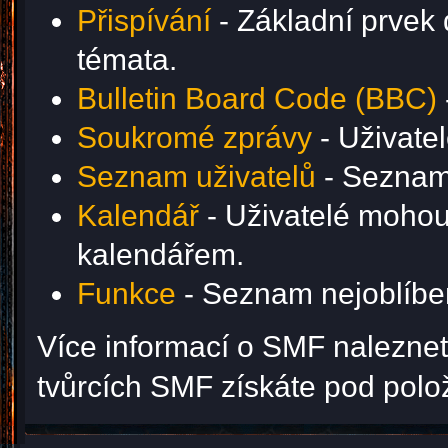
Přispívání
- Základní prvek 
témata.
Bulletin Board Code (BBC)
Soukromé zprávy
- Uživate
Seznam uživatelů
- Seznam 
Kalendář
- Uživatelé mohou 
kalendářem.
Funkce
- Seznam nejoblíben
Více informací o SMF nalezne
tvůrcích SMF získáte pod pol