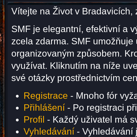
Vítejte na Život v Bradavicíc
SMF je elegantní, efektivní a v
zcela zdarma. SMF umožňuje u
organizovaným způsobem. Krom
využívat. Kliknutím na níže u
své otázky prostřednictvím ce
Registrace
- Mnoho fór vyžad
Přihlášení
- Po registraci p
Profil
- Každý uživatel má svů
Vyhledávání
- Vyhledávání j