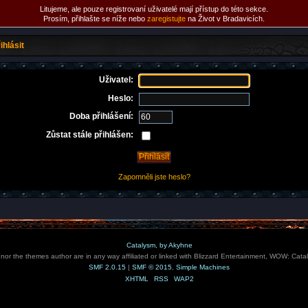
Litujeme, ale pouze registrovaní uživatelé mají přístup do této sekce.
Prosím, přihlašte se níže nebo
zaregistujte
na Život v Bradavicích.
ihlásit
Uživatel:
Heslo:
Doba přihlášení:
Zůstat stále přihlášen:
Zapomněli jste heslo?
Catalysm, by Akyhne
e nor the themes author are in any way affiliated or linked with Blizzard Entertainment, WOW: Cata
SMF 2.0.15
|
SMF © 2015
,
Simple Machines
XHTML
RSS
WAP2