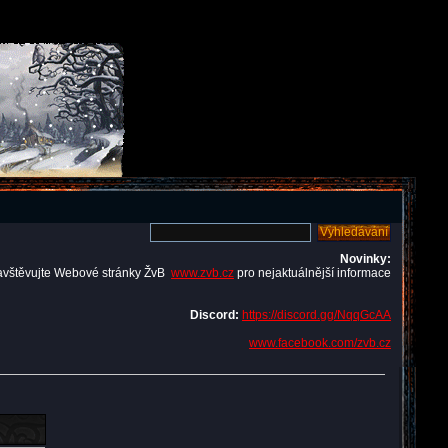
Novinky:
avštěvujte Webové stránky ŽvB
www.zvb.cz
pro nejaktuálnější informace
Discord:
https://discord.gg/NqqGcAA
www.facebook.com/zvb.cz