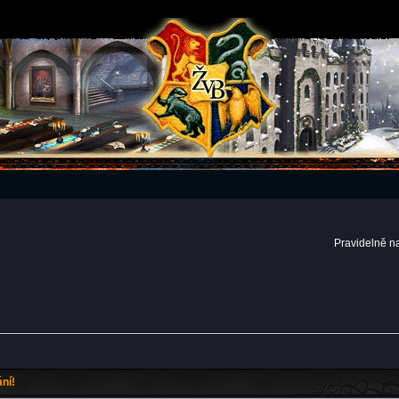
Pravidelně n
ní!