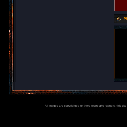
Př
All images are copyrighted to there respective owners, this sit