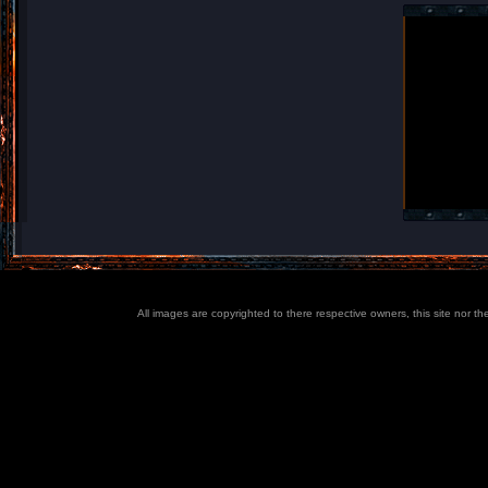
All images are copyrighted to there respective owners, this site nor t