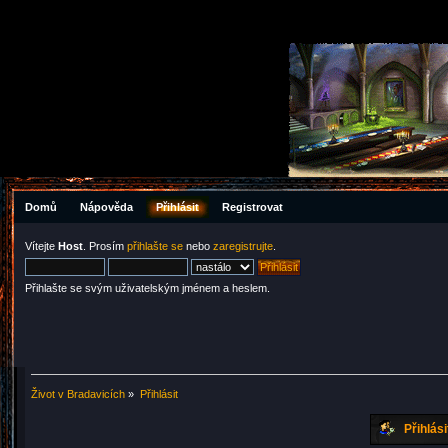
Domů
Nápověda
Přihlásit
Registrovat
Vítejte
Host
. Prosím
přihlašte se
nebo
zaregistrujte
.
Přihlašte se svým uživatelským jménem a heslem.
Život v Bradavicích
»
Přihlásit
Přihlási