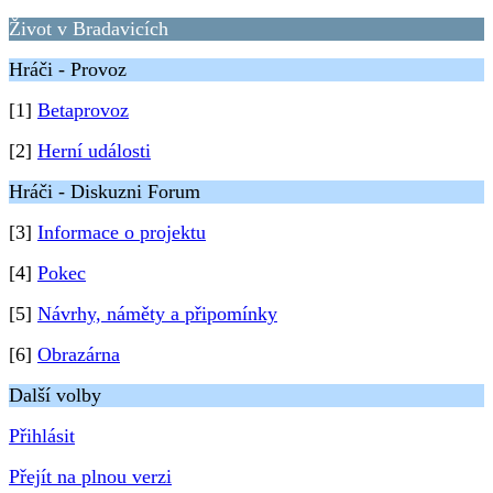
Život v Bradavicích
Hráči - Provoz
[1]
Betaprovoz
[2]
Herní události
Hráči - Diskuzni Forum
[3]
Informace o projektu
[4]
Pokec
[5]
Návrhy, náměty a připomínky
[6]
Obrazárna
Další volby
Přihlásit
Přejít na plnou verzi