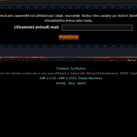
okud jste zapomněli své přihlašovací údaje, nezoufejte. Budou Vám zaslány po vložení Vaše
uživatelského jména nebo hesla.
Uživatelské jméno/E-mail:
Catalysm, by Akyhne
e nor the themes author are in any way affiliated or linked with Blizzard Entertainment, WOW: Cata
SMF 2.0.15
|
SMF © 2015
,
Simple Machines
XHTML
RSS
WAP2