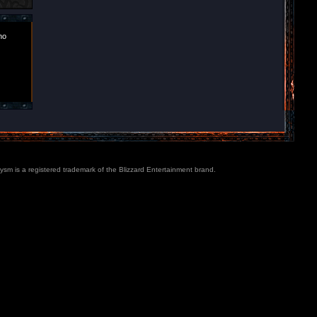
ho
lysm is a registered trademark of the Blizzard Entertainment brand.