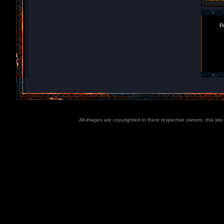
P
All images are copyrighted to there respective owners, this sit