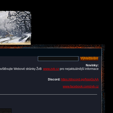
Novinky:
avštěvujte Webové stránky ŽvB
www.zvb.cz
pro nejaktuálnější informace
Discord:
https://discord.gg/NqqGcAA
www.facebook.com/zvb.cz