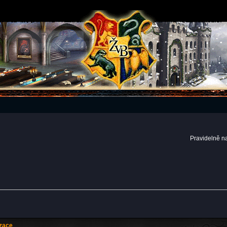
Pravidelně n
izace