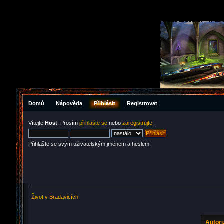
Domů
Nápověda
Přihlásit
Registrovat
Vítejte
Host
. Prosím
přihlašte se
nebo
zaregistrujte
.
Přihlašte se svým uživatelským jménem a heslem.
Život v Bradavicích
Autor