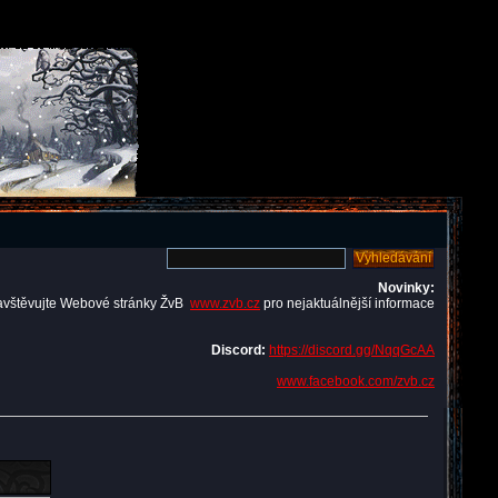
Novinky:
avštěvujte Webové stránky ŽvB
www.zvb.cz
pro nejaktuálnější informace
Discord:
https://discord.gg/NqqGcAA
www.facebook.com/zvb.cz