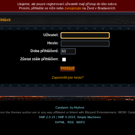
Litujeme, ale pouze registrovaní uživatelé mají přístup do této sekce.
Prosím, přihlašte se níže nebo
zaregistujte
na Život v Bradavicích.
ihlásit
Uživatel:
Heslo:
Doba přihlášení:
Zůstat stále přihlášen:
Zapomněli jste heslo?
Catalysm, by Akyhne
e nor the themes author are in any way affiliated or linked with Blizzard Entertainment, WOW: Cata
SMF 2.0.15
|
SMF © 2015
,
Simple Machines
XHTML
RSS
WAP2