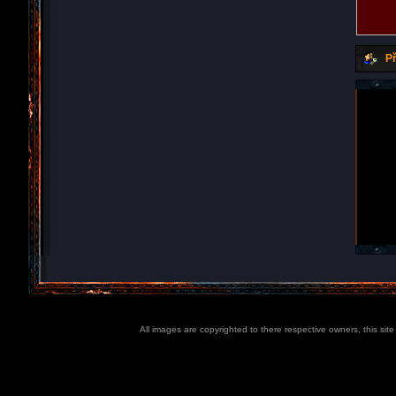
Př
All images are copyrighted to there respective owners, this sit