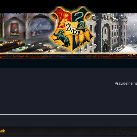
Pravidelně n
ní!