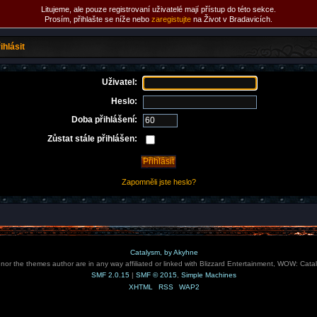
Litujeme, ale pouze registrovaní uživatelé mají přístup do této sekce.
Prosím, přihlašte se níže nebo
zaregistujte
na Život v Bradavicích.
ihlásit
Uživatel:
Heslo:
Doba přihlášení:
Zůstat stále přihlášen:
Zapomněli jste heslo?
Catalysm, by Akyhne
e nor the themes author are in any way affiliated or linked with Blizzard Entertainment, WOW: Cata
SMF 2.0.15
|
SMF © 2015
,
Simple Machines
XHTML
RSS
WAP2