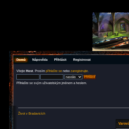
Domů
Nápověda
Přihlásit
Registrovat
Vítejte
Host
. Prosím
přihlašte se
nebo
zaregistrujte
.
Přihlašte se svým uživatelským jménem a heslem.
Život v Bradavicích
Varová