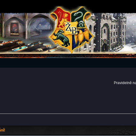
Pravidelně n
ní!