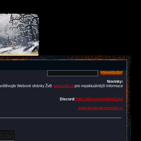
Novinky:
avštěvujte Webové stránky ŽvB
www.zvb.cz
pro nejaktuálnější informace
Discord:
https://discord.gg/NqqGcAA
www.facebook.com/zvb.cz