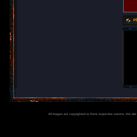
Př
All images are copyrighted to there respective owners, this sit