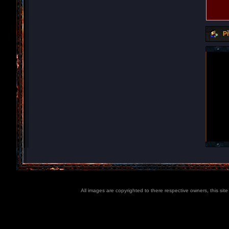
Př
All images are copyrighted to there respective owners, this sit