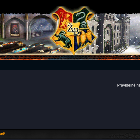
Pravidelně n
ní!