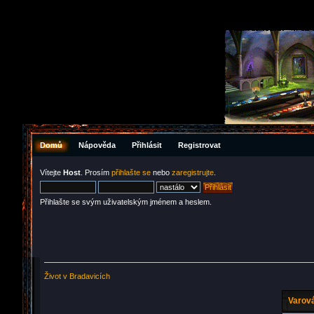
Domů
Nápověda
Přihlásit
Registrovat
Vítejte
Host
. Prosím
přihlašte se
nebo
zaregistrujte
.
Přihlašte se svým uživatelským jménem a heslem.
Život v Bradavicích
Varová