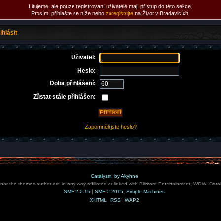
Litujeme, ale pouze registrovaní uživatelé mají přístup do této sekce.
Prosím, přihlašte se níže nebo
zaregistujte
na Život v Bradavicích.
ihlásit
Uživatel:
Heslo:
Doba přihlášení:
Zůstat stále přihlášen:
Zapomněli jste heslo?
Catalysm, by Akyhne
e nor the themes author are in any way affiliated or linked with Blizzard Entertainment, WOW: Cata
SMF 2.0.15
|
SMF © 2015
,
Simple Machines
XHTML
RSS
WAP2