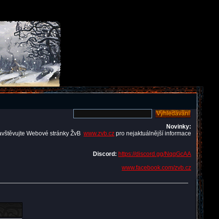
Novinky:
avštěvujte Webové stránky ŽvB
www.zvb.cz
pro nejaktuálnější informace
Discord:
https://discord.gg/NqqGcAA
www.facebook.com/zvb.cz