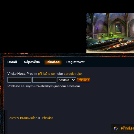
Domů
Nápověda
Přihlásit
Registrovat
Vítejte
Host
. Prosím
přihlašte se
nebo
zaregistrujte
.
Přihlašte se svým uživatelským jménem a heslem.
Život v Bradavicích
»
Přihlásit
Přihlási