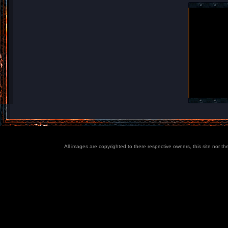
All images are copyrighted to there respective owners, this site nor t