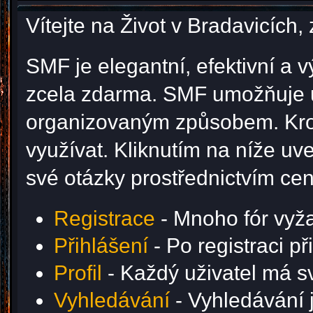
Vítejte na Život v Bradavicíc
SMF je elegantní, efektivní a v
zcela zdarma. SMF umožňuje u
organizovaným způsobem. Krom
využívat. Kliknutím na níže u
své otázky prostřednictvím ce
Registrace
- Mnoho fór vyžad
Přihlášení
- Po registraci p
Profil
- Každý uživatel má svů
Vyhledávání
- Vyhledávání j