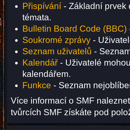
Přispívání
- Základní prvek 
témata.
Bulletin Board Code (BBC)
Soukromé zprávy
- Uživate
Seznam uživatelů
- Seznam 
Kalendář
- Uživatelé mohou 
kalendářem.
Funkce
- Seznam nejoblíben
Více informací o SMF nalezne
tvůrcích SMF získáte pod pol