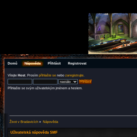
Domů
Nápověda
Přihlásit
Registrovat
Vítejte
Host
. Prosím
přihlašte se
nebo
zaregistrujte
.
Přihlašte se svým uživatelským jménem a heslem.
Život v Bradavicích
»
Nápověda
Uživatelská nápověda SMF