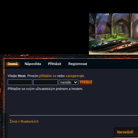
Domů
Nápověda
Přihlásit
Registrovat
Vítejte
Host
. Prosím
přihlašte se
nebo
zaregistrujte
.
Přihlašte se svým uživatelským jménem a heslem.
Život v Bradavicích
Varování!