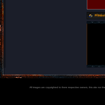
Přihlási
All images are copyrighted to there respective owners, this site nor t