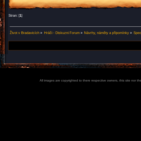
Stran: [
1
]
Život v Bradavicích
»
Hráči - Diskuzni Forum
»
Návrhy, náměty a připomínky
»
Spec
All images are copyrighted to there respective owners, this site nor t