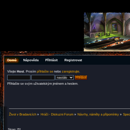
Domů
Nápověda
Přihlásit
Registrovat
Vítejte
Host
. Prosím
přihlašte se
nebo
zaregistrujte
.
Přihlašte se svým uživatelským jménem a heslem.
Život v Bradavicích
»
Hráči - Diskuzni Forum
»
Návrhy, náměty a připomínky
»
Spec
Stran: [
1
]