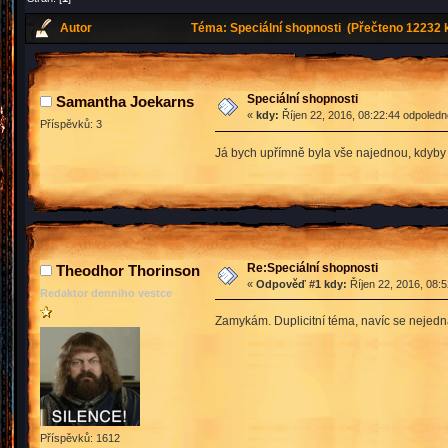
Autor
Téma: Speciální shopnosti (Přečteno 12232 k
Speciální shopnosti
Samantha Joekarns
«
kdy:
Říjen 22, 2016, 08:22:44 odpoledn
Příspěvků: 3
Já bych upřímně byla vše najednou, kdyby 
Re:Speciální shopnosti
Theodhor Thorinson
«
Odpověď #1 kdy:
Říjen 22, 2016, 08:
Redaktor denniho vestce
Zamykám. Duplicitní téma, navíc se nejedná
Příspěvků: 1612